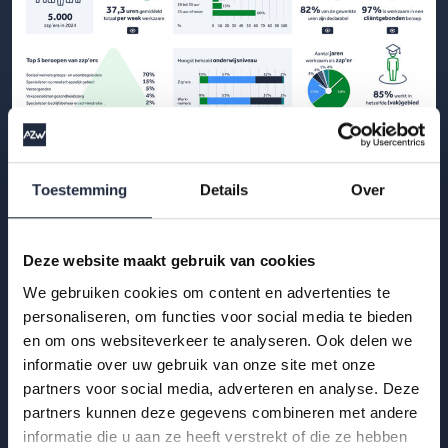
29 okt 2025
Toestemming
Details
Over
Infographic: zzp’ers in de
gehandicaptenzorg
Deze website maakt gebruik van cookies
Hoe ervaren zzp’ers het werken in de gehandicaptenzorg?
We gebruiken cookies om content en advertenties te
Bekijk de infographic met kerncijfers 2025.
personaliseren, om functies voor social media te bieden
Lees meer
en om ons websiteverkeer te analyseren. Ook delen we
informatie over uw gebruik van onze site met onze
partners voor social media, adverteren en analyse. Deze
partners kunnen deze gegevens combineren met andere
informatie die u aan ze heeft verstrekt of die ze hebben