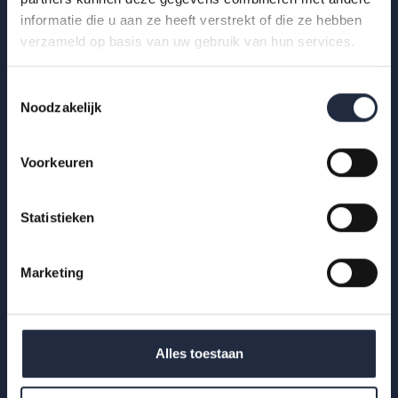
informatie die u aan ze heeft verstrekt of die ze hebben
verzameld op basis van uw gebruik van hun services.
Toestemmingsselectie
Noodzakelijk
Voorkeuren
Statistieken
29 okt 2025
Marketing
Werknemers- en werkgeversenquête 2e
kwartaal 2025 – Gehandicaptenzorg
Alles toestaan
Hoe ervaren werknemers en werkgevers het werken in de
gehandicaptenzorg? Bekijk de infographic met kerncijfers Q2