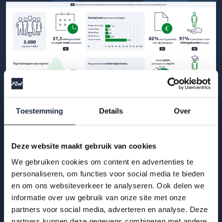
Toestemming
Details
Over
29 okt 2025
Infographic: zzp’ers in de
gehandicaptenzorg
Deze website maakt gebruik van cookies
We gebruiken cookies om content en advertenties te
Hoe ervaren zzp’ers het werken in de gehandicaptenzorg?
personaliseren, om functies voor social media te bieden
Bekijk de infographic met kerncijfers 2025.
en om ons websiteverkeer te analyseren. Ook delen we
informatie over uw gebruik van onze site met onze
Lees meer
partners voor social media, adverteren en analyse. Deze
partners kunnen deze gegevens combineren met andere