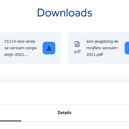
Downloads
21114-azw-analy
azw-jeugdzorg-ke
se-verzuim-zorgw
rncijfers-verzuim-
pdf
elzijn-2021...
2021.pdf
Details