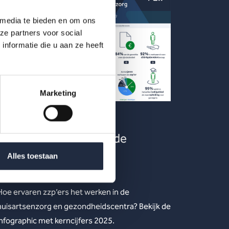
 media te bieden en om ons
ze partners voor social
nformatie die u aan ze heeft
Marketing
28 okt 2025
Infographic: zzp’ers in de
huisartsenzorg en
Alles toestaan
gezondheidscentra
Hoe ervaren zzp’ers het werken in de
huisartsenzorg en gezondheidscentra? Bekijk de
infographic met kerncijfers 2025.