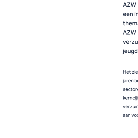
AZW m
een i
thema
AZW h
verzu
jeugd
Het zi
jarenla
sectore
kernci
verzui
aan vo