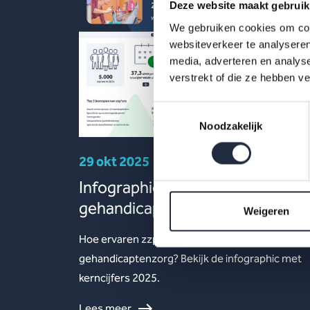
Deze website maakt gebruik
We gebruiken cookies om cont
websiteverkeer te analyseren
media, adverteren en analys
verstrekt of die ze hebben v
Toestemmingsselectie
Noodzakelijk
29 okt 2025
Infographic: zzp’ers in de
gehandicaptenzorg
Weigeren
Hoe ervaren zzp’ers het werken in de
gehandicaptenzorg? Bekijk de infographic met
kerncijfers 2025.
Lees meer