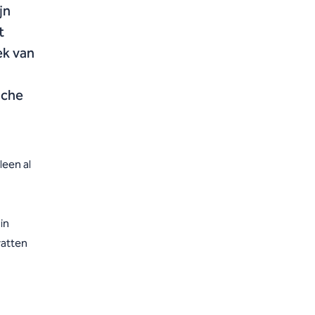
jn
t
ek van
nche
leen al
in
vatten