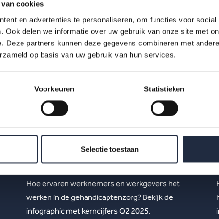
 van cookies
ent en advertenties te personaliseren, om functies voor social
. Ook delen we informatie over uw gebruik van onze site met on
e. Deze partners kunnen deze gegevens combineren met andere i
erzameld op basis van uw gebruik van hun services.
Voorkeuren
Statistieken
29 okt 2025
Werknemers- en
werkgeversenquête 2e kwartaal
Selectie toestaan
2025 – Gehandicaptenzorg
Hoe ervaren werknemers en werkgevers het
werken in de gehandicaptenzorg? Bekijk de
infographic met kerncijfers Q2 2025.