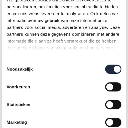
Wat zie je in deze infographic?
personaliseren, om functies voor social media te bieden
en om ons websiteverkeer te analyseren. Ook delen we
In deze infographic vind je onder andere:
informatie over uw gebruik van onze site met onze
partners voor social media, adverteren en analyse. Deze
partners kunnen deze gegevens combineren met andere
cijfers over werkbeleving, werkdruk en tevredenheid
informatie die u aan ze heeft verstrekt of die ze hebben
van werknemers
verzameld op basis van uw gebruik van hun services.
inzichten in werk-privébalans, autonomie en sociale
veiligheid
Toestemmingsselectie
informatie over scholing, verzuim en vacatures
Noodzakelijk
maatregelen die werkgevers nemen rond werkdruk en
agressie en geweld
Voorkeuren
Meer informatie
Statistieken
Je kunt de cijfers uit de rapportage ook terugvinden in de
Marketing
tabellensets op de website van het CBS: