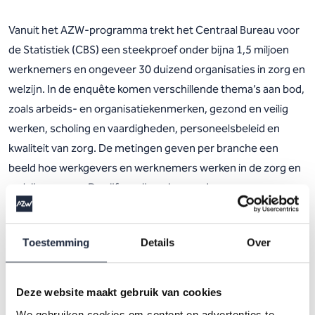
Vanuit het AZW-programma trekt het Centraal Bureau voor
de Statistiek (CBS) een steekproef onder bijna 1,5 miljoen
werknemers en ongeveer 30 duizend organisaties in zorg en
welzijn. In de enquête komen verschillende thema’s aan bod,
zoals arbeids- en organisatiekenmerken, gezond en veilig
werken, scholing en vaardigheden, personeelsbeleid en
kwaliteit van zorg. De metingen geven per branche een
beeld hoe werkgevers en werknemers werken in de zorg en
welzijn ervaren. De cijfers zijn gebaseerd op een respons
van 13.900 werknemers en 3.800 organisaties.
Toestemming
Details
Over
Download infographic
Deze website maakt gebruik van cookies
We gebruiken cookies om content en advertenties te