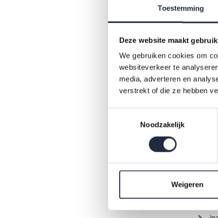
aan bo
Toestemming
scholi
meting
Deze website maakt gebruik
werken 
We gebruiken cookies om cont
van 13
websiteverkeer te analyseren
media, adverteren en analys
verstrekt of die ze hebben v
Dow
Toestemmingsselectie
Noodzakelijk
Wat
In deze
Weigeren
ci
in