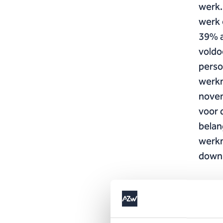
werk.
werk 
39% a
voldo
perso
werkn
novem
voor 
belan
werkn
downl
Vanuit
een st
organi