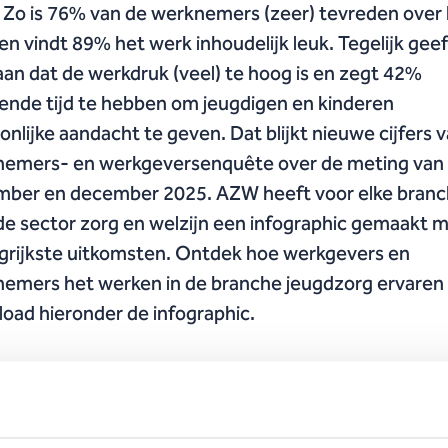
 Zo is 76% van de werknemers (zeer) tevreden over
en vindt 89% het werk inhoudelijk leuk. Tegelijk geef
an dat de werkdruk (veel) te hoog is en zegt 42%
ende tijd te hebben om jeugdigen en kinderen
onlijke aandacht te geven. Dat blijkt nieuwe cijfers 
emers- en werkgeversenquête over de meting van
ber en december 2025. AZW heeft voor elke branc
de sector zorg en welzijn een infographic gemaakt 
grijkste uitkomsten. Ontdek hoe werkgevers en
emers het werken in de branche jeugdzorg ervaren
oad hieronder de infographic.
 het AZW-programma trekt het Centraal Bureau voor de Statistie
eekproef onder bijna 1,5 miljoen werknemers en ongeveer 30 du
saties in zorg en welzijn. In de enquête komen verschillende the