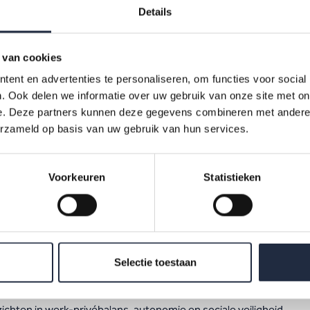
d, zoals arbeids- en organisatiekenmerken, gezond en veilig wer
Details
ng en vaardigheden, personeelsbeleid en kwaliteit van zorg. De
en geven per branche een beeld hoe werkgevers en werkneme
 van cookies
in de zorg en welzijn ervaren. De cijfers zijn gebaseerd op een 
ent en advertenties te personaliseren, om functies voor social
.900 werknemers en 3.800 organisaties.
. Ook delen we informatie over uw gebruik van onze site met on
e. Deze partners kunnen deze gegevens combineren met andere i
erzameld op basis van uw gebruik van hun services.
nload infographic
Voorkeuren
Statistieken
 zie je in deze infographic
 infographic vind je onder andere:
Selectie toestaan
jfers over werkbeleving, werkdruk en tevredenheid van werkne
zichten in werk-privébalans, autonomie en sociale veiligheid