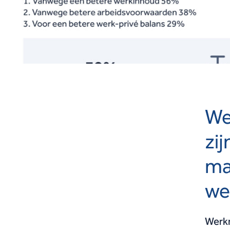
We
zi
ma
we
Werkn