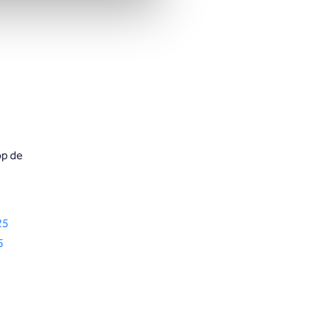
op de
25
5