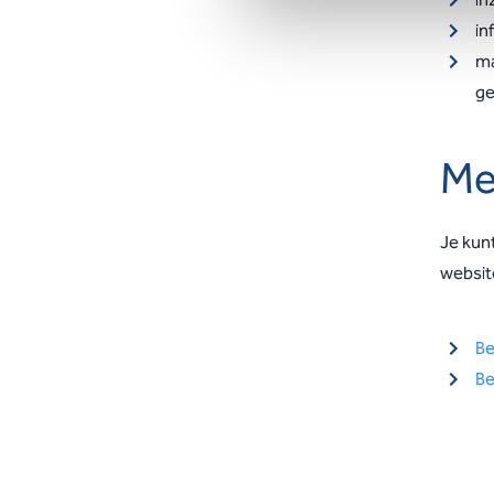
in
ma
ge
Me
Je kunt
websit
Be
Be