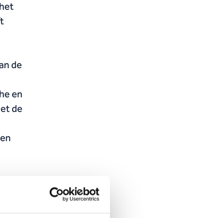
 het
t
van de
he en
met de
 en
k (CBS)
izend
ma’s