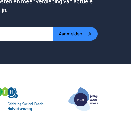
ten en meer verdieping van actuele
ijn.
Aanmelden