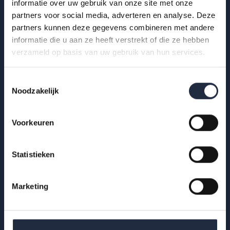
informatie over uw gebruik van onze site met onze
Bekijk de infographic met kerncijfers 2025.
partners voor social media, adverteren en analyse. Deze
partners kunnen deze gegevens combineren met andere
Lees meer
informatie die u aan ze heeft verstrekt of die ze hebben
verzameld op basis van uw gebruik van hun services.
Toestemmingsselectie
Noodzakelijk
Voorkeuren
Statistieken
Marketing
29 okt 2025
Werknemers- en werkgeversenquête 2e