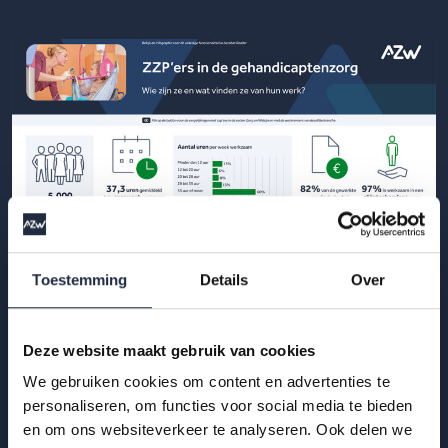
Toestemming
Details
Over
29 okt 2025
Deze website maakt gebruik van cookies
Infographic: zzp’ers in de
We gebruiken cookies om content en advertenties te
gehandicaptenzorg
personaliseren, om functies voor social media te bieden
en om ons websiteverkeer te analyseren. Ook delen we
Hoe ervaren zzp’ers het werken in de gehandicaptenzorg?