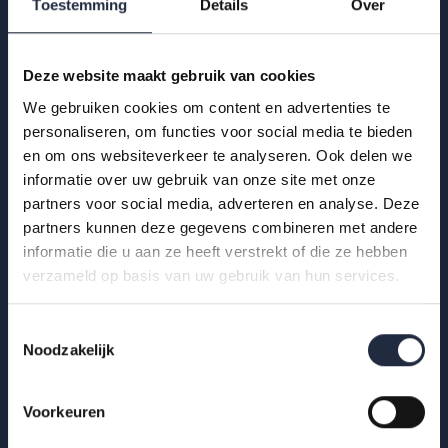
Toestemming
Details
Over
Deze website maakt gebruik van cookies
We gebruiken cookies om content en advertenties te
personaliseren, om functies voor social media te bieden
en om ons websiteverkeer te analyseren. Ook delen we
informatie over uw gebruik van onze site met onze
partners voor social media, adverteren en analyse. Deze
partners kunnen deze gegevens combineren met andere
informatie die u aan ze heeft verstrekt of die ze hebben
verzameld op basis van uw gebruik van hun services.
29 okt 2025
Toestemmingsselectie
Werknemers- en werkgeversenquête 2e
Noodzakelijk
kwartaal 2025 – Gehandicaptenzorg
Voorkeuren
Hoe ervaren werknemers en werkgevers het werken in de
gehandicaptenzorg? Bekijk de infographic met kerncijfers Q2