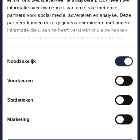
en om ons websiteverkeer te analyseren. Ook delen we
informatie over uw gebruik van onze site met onze
Hoe ervaren zzp’ers het werken in de gehandicaptenzorg?
partners voor social media, adverteren en analyse. Deze
Bekijk de infographic met kerncijfers 2025.
partners kunnen deze gegevens combineren met andere
informatie die u aan ze heeft verstrekt of die ze hebben
Lees meer
verzameld op basis van uw gebruik van hun services.
Toestemmingsselectie
Noodzakelijk
Voorkeuren
Statistieken
Marketing
29 okt 2025