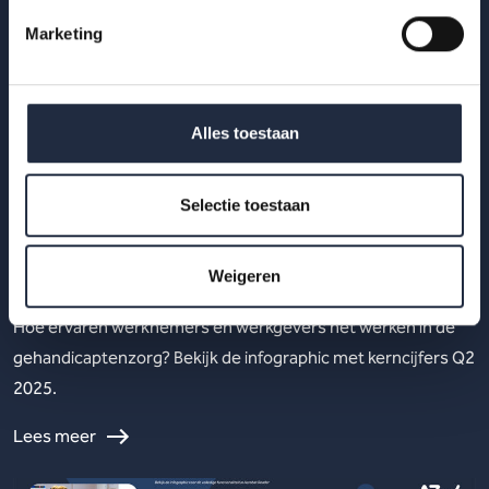
Marketing
Alles toestaan
Selectie toestaan
29 okt 2025
Werknemers- en werkgeversenquête 2e
kwartaal 2025 – Gehandicaptenzorg
Weigeren
Hoe ervaren werknemers en werkgevers het werken in de
gehandicaptenzorg? Bekijk de infographic met kerncijfers Q2
2025.
Lees meer