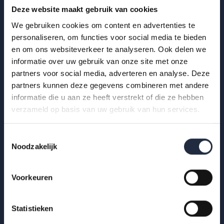
Deze website maakt gebruik van cookies
We gebruiken cookies om content en advertenties te
personaliseren, om functies voor social media te bieden
en om ons websiteverkeer te analyseren. Ook delen we
29 okt 2025
informatie over uw gebruik van onze site met onze
partners voor social media, adverteren en analyse. Deze
Infographic: zzp’ers in de
partners kunnen deze gegevens combineren met andere
gehandicaptenzorg
informatie die u aan ze heeft verstrekt of die ze hebben
verzameld op basis van uw gebruik van hun services.
Hoe ervaren zzp’ers het werken in de gehandicaptenzorg?
Bekijk de infographic met kerncijfers 2025.
Toestemmingsselectie
Noodzakelijk
Lees meer
Voorkeuren
Statistieken