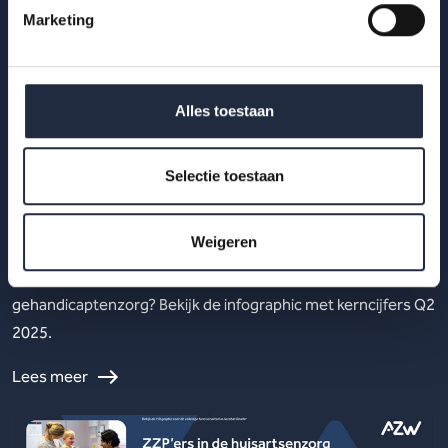
Marketing
Alles toestaan
29 okt 2025
Selectie toestaan
Werknemers- en werkgeversenquête 2e
kwartaal 2025 – Gehandicaptenzorg
Weigeren
Hoe ervaren werknemers en werkgevers het werken in de
gehandicaptenzorg? Bekijk de infographic met kerncijfers Q2
2025.
Lees meer