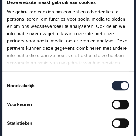
Deze website maakt gebruik van cookies
We gebruiken cookies om content en advertenties te
personaliseren, om functies voor social media te bieden
en om ons websiteverkeer te analyseren. Ook delen we
29 okt 2025
informatie over uw gebruik van onze site met onze
Infographic: zzp’ers in de
partners voor social media, adverteren en analyse. Deze
partners kunnen deze gegevens combineren met andere
gehandicaptenzorg
informatie die u aan ze heeft verstrekt of die ze hebben
Hoe ervaren zzp’ers het werken in de gehandicaptenzorg?
verzameld op basis van uw gebruik van hun services.
Bekijk de infographic met kerncijfers 2025.
Toestemmingsselectie
Lees meer
Noodzakelijk
Voorkeuren
Statistieken