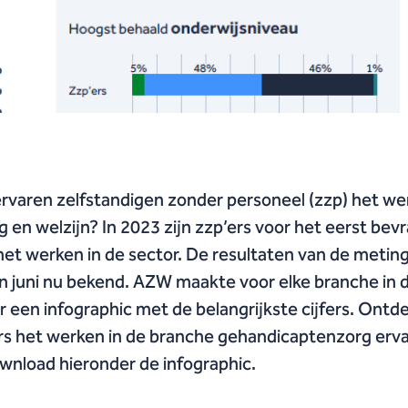
rvaren zelfstandigen zonder personeel (zzp) het we
rg en welzijn? In 2023 zijn zzp’ers voor het eerst bev
het werken in de sector. De resultaten van de meting
n juni nu bekend. AZW maakte voor elke branche in 
r een infographic met de belangrijkste cijfers. Ontd
rs het werken in de branche gehandicaptenzorg erv
wnload hieronder de infographic.