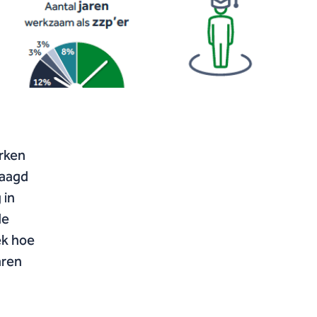
rken
raagd
 in
de
ek hoe
aren