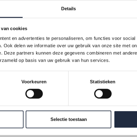
e van het CBS:
Details
e
 van cookies
kijk de uitkomsten van de zelfstandigenenquête – 2
kwartaal 2
ent en advertenties te personaliseren, om functies voor social
. Ook delen we informatie over uw gebruik van onze site met on
e. Deze partners kunnen deze gegevens combineren met andere i
erzameld op basis van uw gebruik van hun services.
Downloads
Voorkeuren
Statistieken
AZW-infographic-
ZZP-Gehandicapt
enzorg-kern...
Selectie toestaan