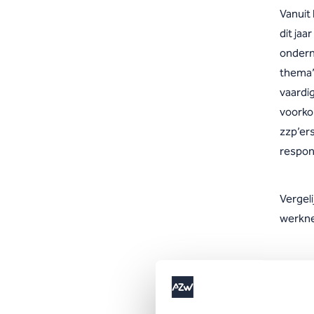
Vanuit
dit jaa
ondern
thema’
vaardi
voorko
zzp’ers
respon
Vergel
werkne
Me
Je kunt