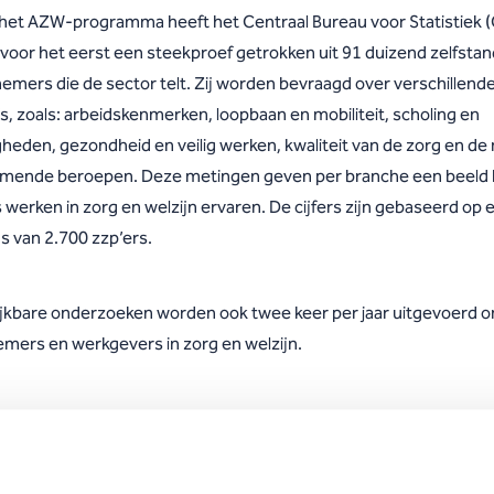
 het AZW-programma heeft het Centraal Bureau voor Statistiek 
r voor het eerst een steekproef getrokken uit 91 duizend zelfstan
emers die de sector telt. Zij worden bevraagd over verschillend
s, zoals: arbeidskenmerken, loopbaan en mobiliteit, scholing en
gheden, gezondheid en veilig werken, kwaliteit van de zorg en d
mende beroepen. Deze metingen geven per branche een beeld
 werken in zorg en welzijn ervaren. De cijfers zijn gebaseerd op 
s van 2.700 zzp’ers.
ijkbare onderzoeken worden ook twee keer per jaar uitgevoerd 
mers en werkgevers in zorg en welzijn.
er informatie
 de cijfers uit de rapportage ook terugvinden in de tabellensets 