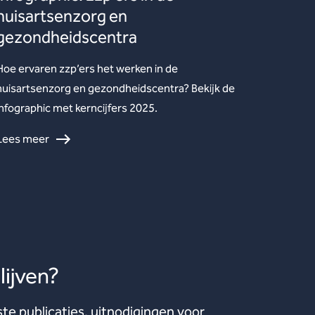
huisartsenzorg en
gezondheidscentra
Hoe ervaren zzp’ers het werken in de
huisartsenzorg en gezondheidscentra? Bekijk de
infographic met kerncijfers 2025.
Lees meer
ijven?
ste publicaties, uitnodigingen voor