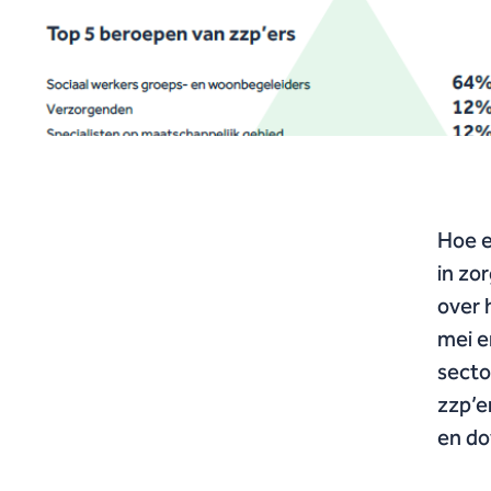
Hoe e
in zo
over 
mei e
secto
zzp’e
en do