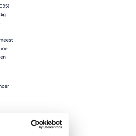
(CBS)
dig
e
e meest
 hoe
een
onder
op de