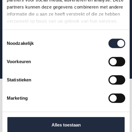
uitnodigingen voor AZW-Clubhuisbijeenkomsten
partners kunnen deze gegevens combineren met andere
informatie die u aan ze heeft verstrekt of die ze hebben
en meer verdieping van actuele data binnen zorg
verzameld op basis van uw gebruik van hun services.
en welzijn.
Toestemmingsselectie
Noodzakelijk
Aanmelden
Voorkeuren
Statistieken
Marketing
Alles toestaan