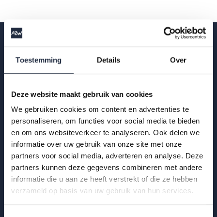
Toestemming
Details
Over
Op de hoogte blijven?
Krijg als eerste de nieuwste publicaties,
Deze website maakt gebruik van cookies
uitnodigingen voor AZW-Clubhuisbijeenkomsten
We gebruiken cookies om content en advertenties te
en meer verdieping van actuele data binnen zorg
personaliseren, om functies voor social media te bieden
en om ons websiteverkeer te analyseren. Ook delen we
en welzijn.
informatie over uw gebruik van onze site met onze
partners voor social media, adverteren en analyse. Deze
partners kunnen deze gegevens combineren met andere
Aanmelden
informatie die u aan ze heeft verstrekt of die ze hebben
verzameld op basis van uw gebruik van hun services.