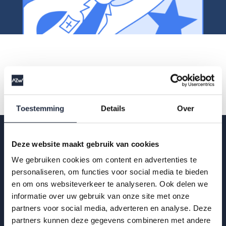
Toestemming
Details
Over
Deze website maakt gebruik van cookies
Op de hoogte blijven?
We gebruiken cookies om content en advertenties te
personaliseren, om functies voor social media te bieden
en om ons websiteverkeer te analyseren. Ook delen we
Krijg als eerste de nieuwste publicaties,
informatie over uw gebruik van onze site met onze
uitnodigingen voor AZW-Clubhuisbijeenkomsten
partners voor social media, adverteren en analyse. Deze
en meer verdieping van actuele data binnen zorg
partners kunnen deze gegevens combineren met andere