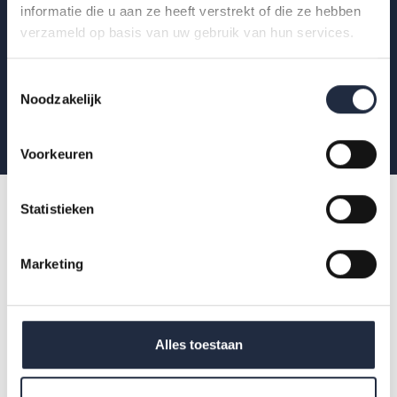
en welzijn.
informatie die u aan ze heeft verstrekt of die ze hebben
verzameld op basis van uw gebruik van hun services.
Toestemmingsselectie
Aanmelden
Noodzakelijk
Voorkeuren
Statistieken
Marketing
Alles toestaan