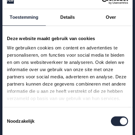
28 okt 2025
Toestemming
Details
Over
Werknemers- en werkgeversenquête 2e
kwartaal 2025 – Jeugdzorg
Deze website maakt gebruik van cookies
Hoe ervaren werknemers en werkgevers het werken in de
We gebruiken cookies om content en advertenties te
personaliseren, om functies voor social media te bieden
jeugdzorg? Bekijk de infographic met kerncijfers Q2 2025
en om ons websiteverkeer te analyseren. Ook delen we
Lees meer
informatie over uw gebruik van onze site met onze
partners voor social media, adverteren en analyse. Deze
partners kunnen deze gegevens combineren met andere
informatie die u aan ze heeft verstrekt of die ze hebben
verzameld op basis van uw gebruik van hun services.
Toestemmingsselectie
Noodzakelijk