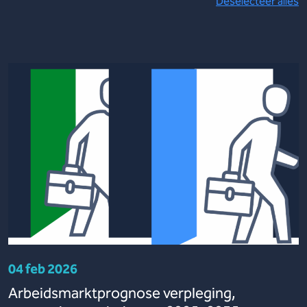
Deselecteer alles
04 feb 2026
Arbeidsmarktprognose verpleging,