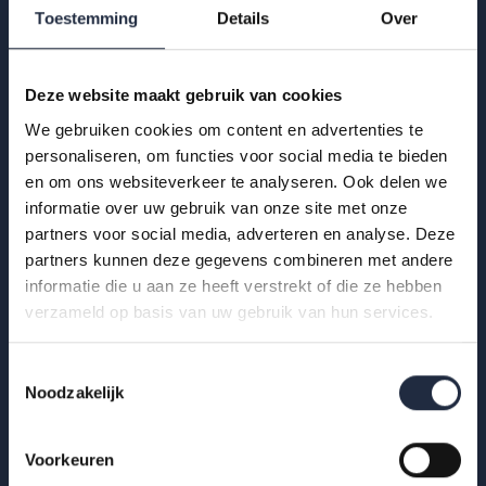
Toestemming
Details
Over
Deze website maakt gebruik van cookies
We gebruiken cookies om content en advertenties te
personaliseren, om functies voor social media te bieden
en om ons websiteverkeer te analyseren. Ook delen we
22 feb 2024
informatie over uw gebruik van onze site met onze
partners voor social media, adverteren en analyse. Deze
Arbeidsmarktprognose Verpleging,
partners kunnen deze gegevens combineren met andere
Verzorging en Thuiszorg 2023-2033
informatie die u aan ze heeft verstrekt of die ze hebben
verzameld op basis van uw gebruik van hun services.
Factsheets over nieuwe prognoses uit het Prognosemodel
tonen hoe de arbeidsmarkt ervoor staat. Bekijk de factsheet
Toestemmingsselectie
voor de branche vvt.
Noodzakelijk
Lees meer
Voorkeuren