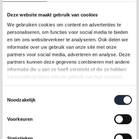
organisatie en elk team vroeg om een maatwerkaanpak
die paste bij de eigen cultuur en situatie.
Deze website maakt gebruik van cookies
We gebruiken cookies om content en advertenties te
personaliseren, om functies voor social media te bieden
Relationeel werken is geen
en om ons websiteverkeer te analyseren. Ook delen we
project dat je even
informatie over uw gebruik van onze site met onze
partners voor social media, adverteren en analyse. Deze
implementeert. Het vraagt
partners kunnen deze gegevens combineren met andere
informatie die u aan ze heeft verstrekt of die ze hebben
een cultuurverandering,
verzameld op basis van uw gebruik van hun services.
gedragen door alle lagen
Toestemmingsselectie
van de organisatie
Noodzakelijk
Voorkeuren
Wat maakt relationeel werken
Statistieken