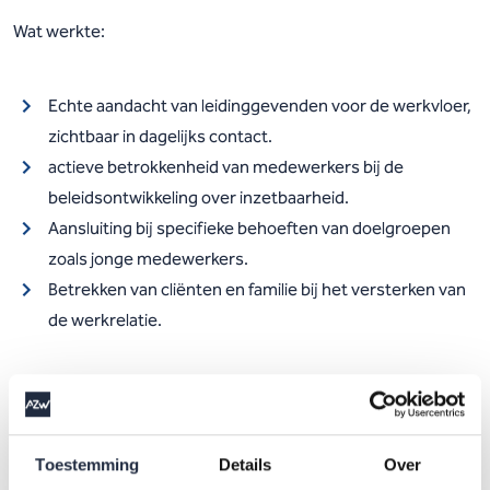
Wat werkte:
Echte aandacht van leidinggevenden voor de werkvloer,
zichtbaar in dagelijks contact.
actieve betrokkenheid van medewerkers bij de
beleidsontwikkeling over inzetbaarheid.
Aansluiting bij specifieke behoeften van doelgroepen
zoals jonge medewerkers.
Betrekken van cliënten en familie bij het versterken van
de werkrelatie.
Wat werkte minder:
Toestemming
Details
Over
Standaardoplossingen zonder maatwerk. Elke