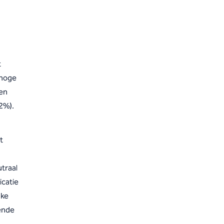
t
 hoge
ken
2%).
t
traal
icatie
jke
ende