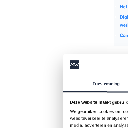
Het
Dig
wer
Con
In dez
Toestemming
we zie
elektr
de gee
Deze website maakt gebruik
onderst
We gebruiken cookies om cont
websiteverkeer te analyseren
media, adverteren en analys