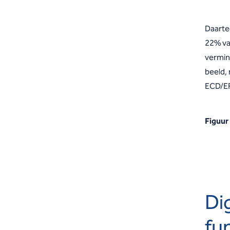
Daarte
22% va
vermin
beeld,
ECD/EP
Figuur
Di
fu