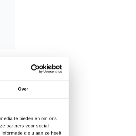
 laten
Over
het
en. In
l
leving.
 media te bieden en om ons
ze partners voor social
nformatie die u aan ze heeft