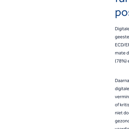
po
Digital
geestel
ECD/EP
mate d
(78%) 
Daarna
digita
vermind
of krit
niet d
gezond
vaardi