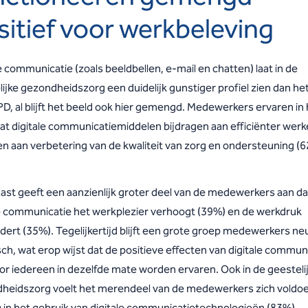
sitief voor werkbeleving
e communicatie (zoals beeldbellen, e-mail en chatten) laat in de
ijke gezondheidszorg een duidelijk gunstiger profiel zien dan he
D, al blijft het beeld ook hier gemengd. Medewerkers ervaren in
at digitale communicatiemiddelen bijdragen aan efficiënter wer
en aan verbetering van de kwaliteit van zorg en ondersteuning (6
ast geeft een aanzienlijk groter deel van de medewerkers aan da
le communicatie het werkplezier verhoogt (39%) en de werkdruk
ert (35%). Tegelijkertijd blijft een grote groep medewerkers neu
isch, wat erop wijst dat de positieve effecten van digitale commun
oor iedereen in dezelfde mate worden ervaren. Ook in de geesteli
heidszorg voelt het merendeel van de medewerkers zich voldo
g in het gebruik van digitale communicatietechnologieën (83%).