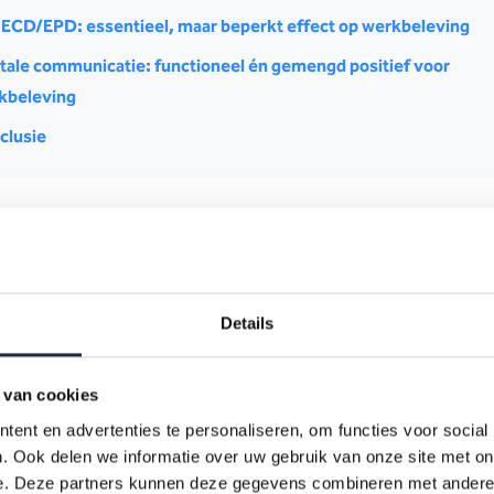
 ECD/EPD: essentieel, maar beperkt effect op werkbeleving
itale communicatie: functioneel én gemengd positief voor
kbeleving
clusie
e two-pager zoomen we in op de geestelijke gezondheidszorg en
Details
n hoe medewerkers twee veelgebruikte technologieën ervaren: 
onisch cliëntendossier (ECD/EPD) en digitale communicatiemiddel
stelijke gezondheidszorg blijken beide technologieën functionee
 van cookies
eunend, maar verschillen zij duidelijk in hun effect op de werkbe
ent en advertenties te personaliseren, om functies voor social
. Ook delen we informatie over uw gebruik van onze site met on
e. Deze partners kunnen deze gegevens combineren met andere i