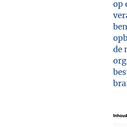
op 
ver
ben
opb
de 
org
bes
bra
Inhou