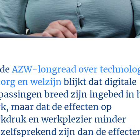
 de
AZW-longread over technolo
zorg en welzijn
blijkt dat digitale
passingen breed zijn ingebed in 
k, maar dat de effecten op
kdruk en werkplezier minder
zelfsprekend zijn dan de effecte