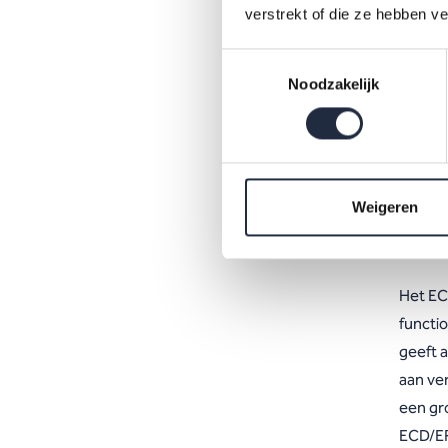
Figuur
verstrekt of die ze hebben v
gezon
Toestemmingsselectie
Noodzakelijk
He
Weigeren
be
Het EC
functi
geeft 
aan ve
een gr
ECD/EP