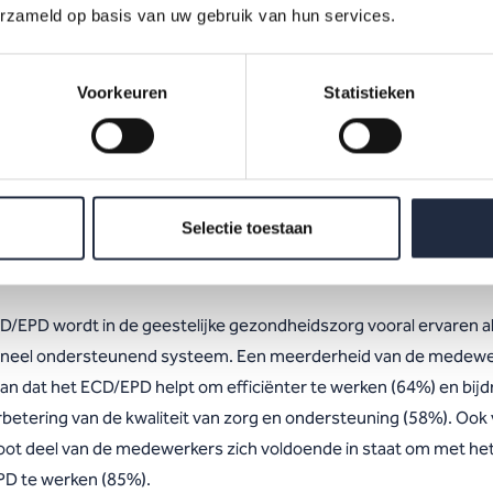
 1. Profiel van twee meest gebruikte technologieën in de geeste
erzameld op basis van uw gebruik van hun services.
dheidszorg
Voorkeuren
Statistieken
t ECD/EPD: essentieel, ma
Selectie toestaan
perkt effect op werkbelevi
D/EPD wordt in de geestelijke gezondheidszorg vooral ervaren a
oneel ondersteunend systeem. Een meerderheid van de medew
aan dat het ECD/EPD helpt om efficiënter te werken (64%) en bijd
rbetering van de kwaliteit van zorg en ondersteuning (58%). Ook 
oot deel van de medewerkers zich voldoende in staat om met he
D te werken (85%).