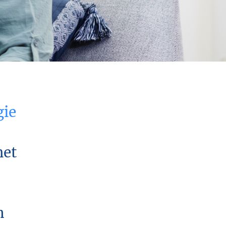
gie
het
n