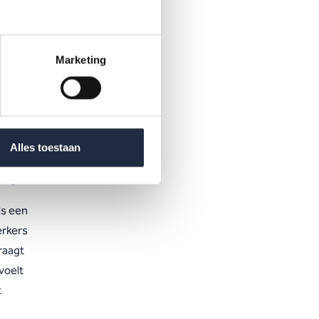
lijke
Marketing
ar
Alles toestaan
ng
ls een
erkers
raagt
voelt
t