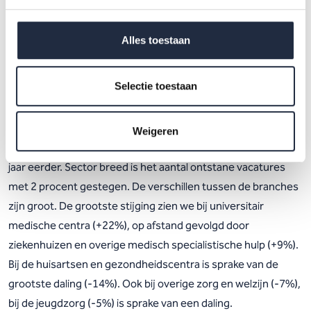
Toename aantal ontstane
Alles toestaan
vacatures binnen de sector zorg
en welzijn
Selectie toestaan
In het eerste kwartaal van 2026 ontstonden er in totaal
61.900 vacatures bij organisaties in de sector zorg en
Weigeren
welzijn. Dat zijn er 1.250 meer dan in dezelfde periode een
jaar eerder. Sector breed is het aantal ontstane vacatures
met 2 procent gestegen. De verschillen tussen de branches
zijn groot. De grootste stijging zien we bij universitair
medische centra (+22%), op afstand gevolgd door
ziekenhuizen en overige medisch specialistische hulp (+9%).
Bij de huisartsen en gezondheidscentra is sprake van de
grootste daling (-14%). Ook bij overige zorg en welzijn (-7%),
bij de jeugdzorg (-5%) is sprake van een daling.