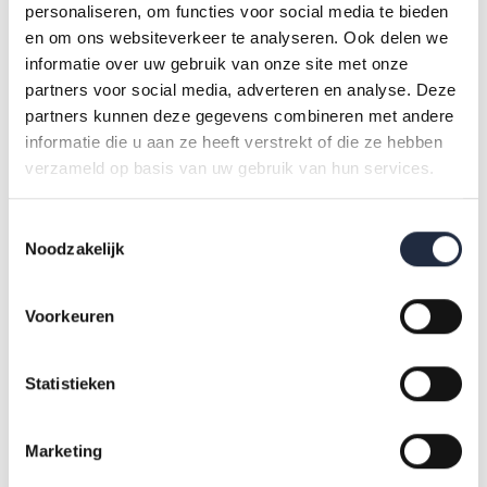
Binnen de ziekenhuizen en overige medisch specialistische
personaliseren, om functies voor social media te bieden
en om ons websiteverkeer te analyseren. Ook delen we
zorg, de geestelijke gezondheidszorg, de huisartsen en
informatie over uw gebruik van onze site met onze
gezondheidscentra, de subbranche verpleging en
partners voor social media, adverteren en analyse. Deze
verzorging en de gehandicaptenzorg is de uitstroom het
partners kunnen deze gegevens combineren met andere
hoogst onder medewerkers van 55 jaar of ouder. Bij de
informatie die u aan ze heeft verstrekt of die ze hebben
verpleging en verzorging en de thuiszorg en de
verzameld op basis van uw gebruik van hun services.
kinderopvang is de uitstroom onder medewerkers jonger
dan 25 jaar het hoogst. Bij beide branches was ook de
Toestemmingsselectie
Noodzakelijk
instroom onder medewerkers jonger dan 25 jaar het hoogst.
Binnen de universitair medische centra, overige zorg en
welzijn, jeugdzorg en sociaal werk is de uitstroom onder
Voorkeuren
medewerkers tussen de 25 en 35 jaar het hoogst.
Statistieken
Figuur 4. Uitstroom naar leeftijdscategorieën tussen vierde
kwartaal van 2024 en 2025
Marketing