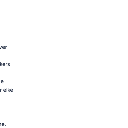
ver
rkers
de
 elke
he.