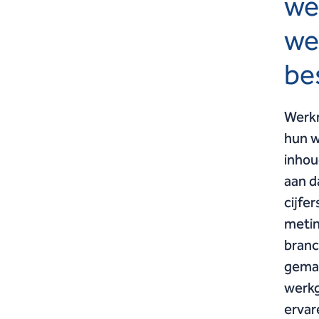
we
we
be
Werkn
hun w
inhou
aan d
cijfe
metin
branc
gemaa
werkg
ervar