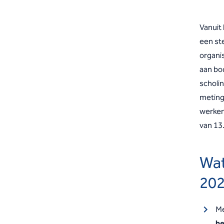
Vanuit
een st
organi
aan bo
scholi
meting
werken 
van 13
Wat
20
Me
be