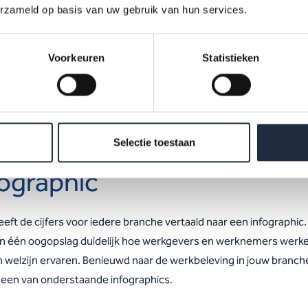
erzameld op basis van uw gebruik van hun services.
rknemers. In de verpleging en verzorging vindt 44% van de
dewerkers de werkdruk (veel) te hoog
ok
vacatures blijven lastig vervulbaar
. Vooral in de ziekenhuizen
Voorkeuren
Statistieken
erige medisch-specialistische zorg inclusief umc’s, steeg het aa
eilijk vervulbare vacatures sterk: van 58% in 2024 naar 64% in 2
or elke branche een
Selectie toestaan
fographic
ft de cijfers voor iedere branche vertaald naar een infographic.
in één oogopslag duidelijk hoe werkgevers en werknemers werke
n welzijn ervaren. Benieuwd naar de werkbeleving in jouw branche
 een van onderstaande infographics.