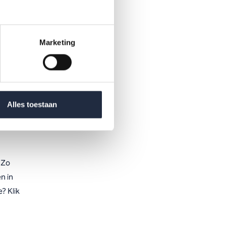
 en
Marketing
ndeel
025.
Alles toestaan
 Zo
n in
? Klik