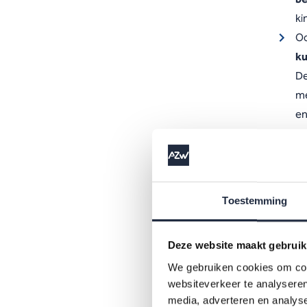
ki
Oo
ku
De
me
en
Me
on
we
(-
Toestemming
O
br
Deze website maakt gebruik
ge
He
We gebruiken cookies om cont
websiteverkeer te analyseren
in
media, adverteren en analys
D