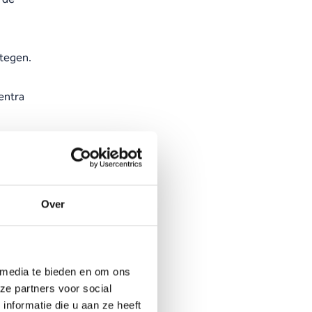
stegen.
entra
nde
an hun
idszorg
Over
ere
stegen
 media te bieden en om ons
ze partners voor social
nformatie die u aan ze heeft
 de