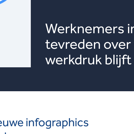
Werknemers in
tevreden over
werkdruk blijf
euwe infographics