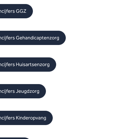
ncijfers GGZ
ncijfers Gehandicaptenzorg
ncijfers Huisartsenzorg
ncijfers Jeugdzorg
ncijfers Kinderopvang