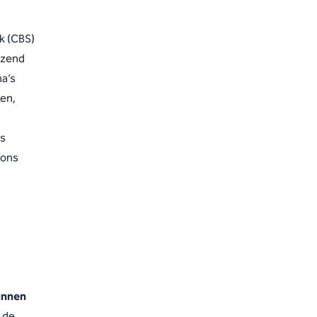
k (CBS)
izend
ma’s
ken,
rs
pons
unnen
n de