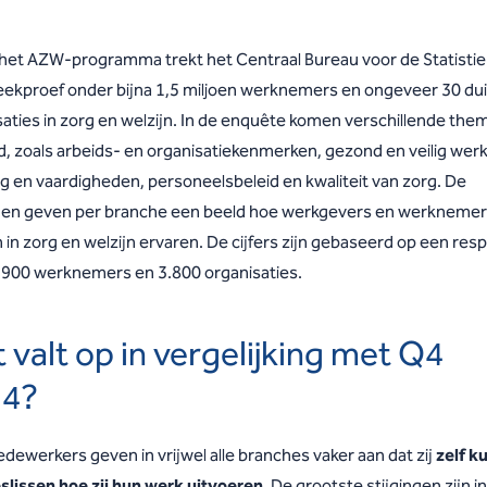
 het AZW-programma trekt het Centraal Bureau voor de Statistie
eekproef onder bijna 1,5 miljoen werknemers en ongeveer 30 du
saties in zorg en welzijn. In de enquête komen verschillende the
d, zoals arbeids- en organisatiekenmerken, gezond en veilig wer
ng en vaardigheden, personeelsbeleid en kwaliteit van zorg. De
en geven per branche een beeld hoe werkgevers en werkneme
in zorg en welzijn ervaren. De cijfers zijn gebaseerd op een res
.900 werknemers en 3.800 organisaties.
 valt op in vergelijking met Q4
24?
dewerkers geven in vrijwel alle branches vaker aan dat zij
zelf k
slissen hoe zij hun werk uitvoeren
. De grootste stijgingen zijn i