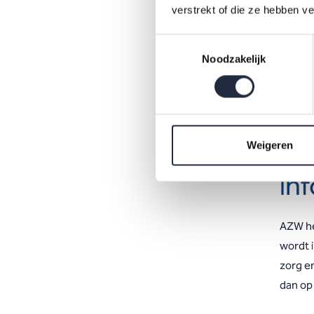
verstrekt of die ze hebben v
we
me
Toestemmingsselectie
O
Noodzakelijk
ov
mo
Vo
Weigeren
in
AZW hee
wordt 
zorg e
dan op