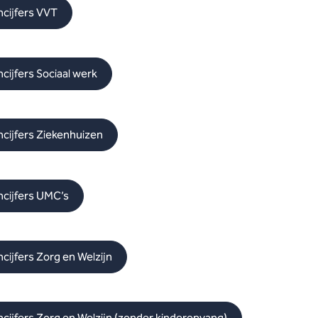
ncijfers VVT
cijfers Sociaal werk
ncijfers Ziekenhuizen
ncijfers UMC’s
cijfers Zorg en Welzijn
ncijfers Zorg en Welzijn (zonder kinderopvang)