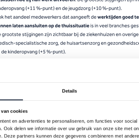
nderopvang (+11 %-punt) en de jeugdzorg (+10 %-punt).
k het aandeel medewerkers dat aangeeft de
werktijden goed te
nnen laten aansluiten op de thuissituatie
is in veel branches ge
 grootste stijgingen zijn zichtbaar bij de ziekenhuizen en overige
disch-specialistische zorg, de huisartsenzorg en gezondheidsc
 de kinderopvang (+5 %-punt).
dewerkers geven in bijna alle branches minder vaak aan voldoe
dersteuning vanuit de organisatie
te ervaren bij de uitvoering v
rk. De grootste dalingen zijn te zien in de geestelijke gezondhe
9 %-punt) en de jeugdzorg (-8 %-punt).
Details
ok de
ervaren waardering vanuit leidinggevenden
laat in meerd
anches een lichte daling zien. Bij de huisartsenzorg en
 van cookies
zondheidscentra daalde de ervaren waardering met 4 %-punt.
t aandeel medewerkers dat
scholing
heeft gevolgd is vooral ge
ent en advertenties te personaliseren, om functies voor social
. Ook delen we informatie over uw gebruik van onze site met on
 het sociaal werk (+4 %-punt) en de jeugdzorg (+3 %-punt).
e. Deze partners kunnen deze gegevens combineren met andere i
e
werkdruk blijft hoog
. In de kinderopvang geldt dit voor 45% van