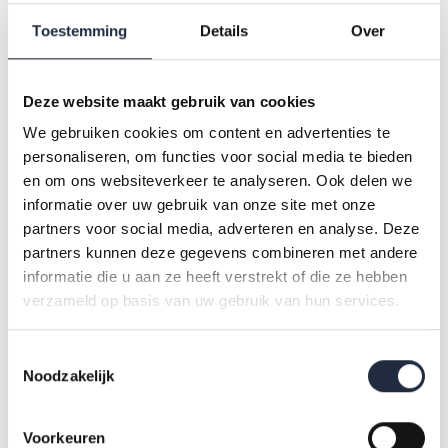
en starters vallen massaal uit”. Ja, er is mobiliteit in de zorg,
Toestemming
Details
Over
net als in andere werkvelden. Jaarlijks verlaat ongeveer 10%
van de werknemers de sector voor een andere baan buiten
de sector, pensioen of een andere reden. In andere sectoren
Deze website maakt gebruik van cookies
is de uitstroom echter bijna twee keer zo hoog (18%). Daarbij
We gebruiken cookies om content en advertenties te
blijven nieuwe zorg- en welzijnsmedewerkers juist vooral
personaliseren, om functies voor social media te bieden
werken in de sector en verlaten ze niet massaal na twee jaar
en om ons websiteverkeer te analyseren. Ook delen we
de branche. De arbeidsmarktcijfers vanuit AZW Statline zijn
informatie over uw gebruik van onze site met onze
duidelijk: 87% van de nieuwkomers blijft werken in de sector.
partners voor social media, adverteren en analyse. Deze
partners kunnen deze gegevens combineren met andere
informatie die u aan ze heeft verstrekt of die ze hebben
Hoe hoog is het verloop nu echt? En wat vertellen de
verzameld op basis van uw gebruik van hun services.
mensen die vanuit een ander werkveld in de zorg zijn gaan
werken? Bekijk de cijfers over in- en uitstroom in zorg en
Toestemmingsselectie
Noodzakelijk
welzijn in onze longread.
Voorkeuren