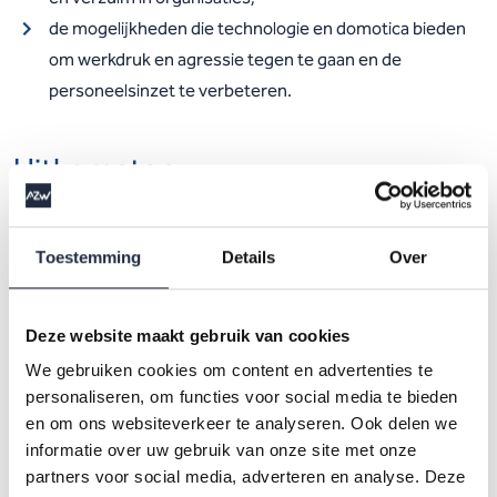
de mogelijkheden die technologie en domotica bieden
om werkdruk en agressie tegen te gaan en de
personeelsinzet te verbeteren.
Uitkomsten
In de publicatie zijn de belangrijkste uitkomsten van het
onderzoek beschreven in voor thema’s als de arbeidsmarkt,
Toestemming
Details
Over
werkdruk, agressie, verzuim, en technologie en domotica.
Per thema zijn ook enkele aanbevelingen opgenomen. Een
Deze website maakt gebruik van cookies
van de uitkomsten het huidige personeelstekort kan leiden
We gebruiken cookies om content en advertenties te
tot sluiting van een locatie of afdeling. Dat leidt soms
personaliseren, om functies voor social media te bieden
noodgedwongen tot een (tijdelijke) cliëntenstop. Een andere
en om ons websiteverkeer te analyseren. Ook delen we
belangrijke uitkomst is dat de huidige campagnes tegen
informatie over uw gebruik van onze site met onze
werkdruk en tegen agressie en geweld in de zorg niet of
partners voor social media, adverteren en analyse. Deze