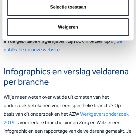
georganiseerd. Tijdens de veldarena’s zijn
Selectie toestaan
vertegenwoordigers van de branche met de onderzoekers
én met elkaar in gesprek gegaan over de thema’s binnen het
Weigeren
onderzoek. De verantwoording van het literatuuronderzoek
en de gebruikte vragenlijsten, zijn ook in te zien op
bij de
publicatie op onze website
.
Infographics en verslag veldarena
per branche
Wil je meer weten over wat de uitkomsten van het
onderzoek betekenen voor een specifieke branche? Op
basis van dit onderzoek en het AZW
Werkgeversonderzoek
2019
is voor iedere branche binnen Zorg en Welzijn een
infographic en een rapportage van de veldarena gemaakt. Je