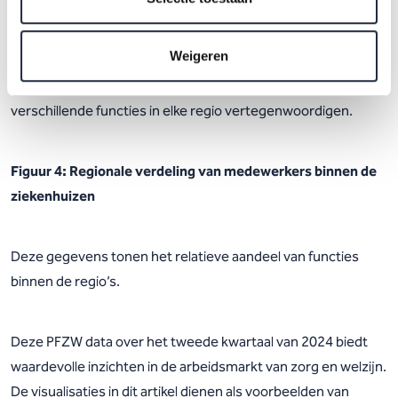
zoomen weer in op de branche ziekenhuizen. Figuur 4 toont
de regionale verdeling van medewerkers binnen de
Weigeren
ziekenhuizen, gebaseerd op de RegioPlus-indeling van de
arbeidsmarkt. Op de kaarten is te zien welk aandeel de
verschillende functies in elke regio vertegenwoordigen.
Figuur 4: Regionale verdeling van medewerkers binnen de
ziekenhuizen
Deze gegevens tonen het relatieve aandeel van functies
binnen de regio’s.
Deze PFZW data over het tweede kwartaal van 2024 biedt
waardevolle inzichten in de arbeidsmarkt van zorg en welzijn.
De visualisaties in dit artikel dienen als voorbeelden van