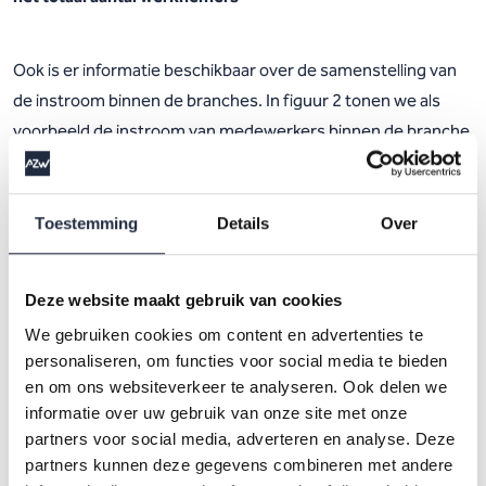
Ook is er informatie beschikbaar over de samenstelling van
de instroom binnen de branches. In figuur 2 tonen we als
voorbeeld de instroom van medewerkers binnen de branche
Ziekenhuizen en overige medisch specialistische hulp
(ziekenhuizen) in het tweede kwartaal van 2024.
Toestemming
Details
Over
Figuur 2: Instroom van medewerkers op basis van
mobiliteitsdata
Deze website maakt gebruik van cookies
We gebruiken cookies om content en advertenties te
personaliseren, om functies voor social media te bieden
Deze mobiliteitsdata laten zien waar vandaan medewerkers
en om ons websiteverkeer te analyseren. Ook delen we
in de branche ziekenhuizen in hun functie instromen: vanuit
informatie over uw gebruik van onze site met onze
de branche ziekenhuizen zelf, vanuit een andere branche
partners voor social media, adverteren en analyse. Deze
binnen de sector, van buiten de sector, als herintreder of
partners kunnen deze gegevens combineren met andere