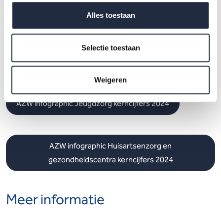
Alles toestaan
AZW infographic Sociaal werk kerncijfers 2024
Selectie toestaan
AZW infographic Kinderopvang kerncijfers 2024
Weigeren
AZW infographic Jeugdzorg kerncijfers 2024
AZW infographic Huisartsenzorg en
gezondheidscentra kerncijfers 2024
Meer informatie