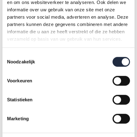
en om ons websiteverkeer te analyseren. Ook delen we
informatie over uw gebruik van onze site met onze
partners voor social media, adverteren en analyse. Deze
AZW infographic Ziekenhuizen en overige medische
partners kunnen deze gegevens combineren met andere
specialistische zorg kerncijfers 2024
informatie die u aan ze heeft verstrekt of die ze hebben
verzameld op basis van uw gebruik van hun services.
AZW infographic Universitair Medische Centra
Toestemmingsselectie
kerncijfers 2024
Noodzakelijk
Voorkeuren
AZW infographic Verpleging en verzorging kerncijfers
2024
Statistieken
Marketing
AZW infographic Thuiszorg kerncijfers 2024