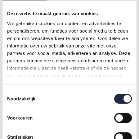
op literatuuronderzoek, expertinterviews en kwalitatieve
data uit de praktijk. Nog verder verdiepen? Bekijk de
Deze website maakt gebruik van cookies
infographic
met aanvullende cijfers over jonge werknemers
We gebruiken cookies om content en advertenties te
in zorg en welzijn.
personaliseren, om functies voor social media te bieden
en om ons websiteverkeer te analyseren. Ook delen we
informatie over uw gebruik van onze site met onze
partners voor social media, adverteren en analyse. Deze
partners kunnen deze gegevens combineren met andere
informatie die u aan ze heeft verstrekt of die ze hebben
verzameld op basis van uw gebruik van hun services.
Toestemmingsselectie
Noodzakelijk
Voorkeuren
Statistieken