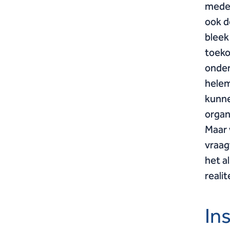
medew
ook d
bleek
toeko
onder
helem
kunne
organ
Maar 
vraag
het a
realit
In