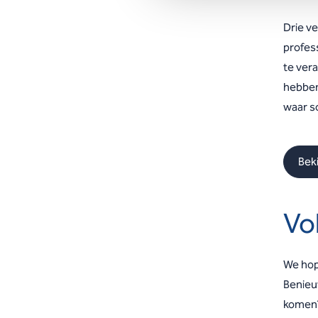
Drie ve
profes
te ver
hebben 
waar s
Bek
Vo
We hop
Benieu
komen