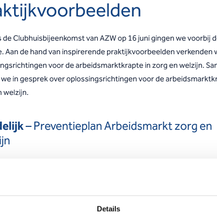
aktijkvoorbeelden
s de Clubhuisbijeenkomst van AZW op 16 juni gingen we voorbij 
e. Aan de hand van inspirerende praktijkvoorbeelden verkenden
ingsrichtingen voor de arbeidsmarktkrapte in zorg en welzijn. S
 we in gesprek over oplossingsrichtingen voor de arbeidsmarktkr
 welzijn.
elijk
– Preventieplan Arbeidsmarkt zorg en
ijn
ten Arve
van het
Preventieplan Arbeidsmarkt zorg en welzijn
ver
oe data, dialoog en eigenaarschap kunnen helpen om verzuim en
nst verloop terug te dringen. Data geven richting, maar het ge
dewerkers geeft betekenis.
Details