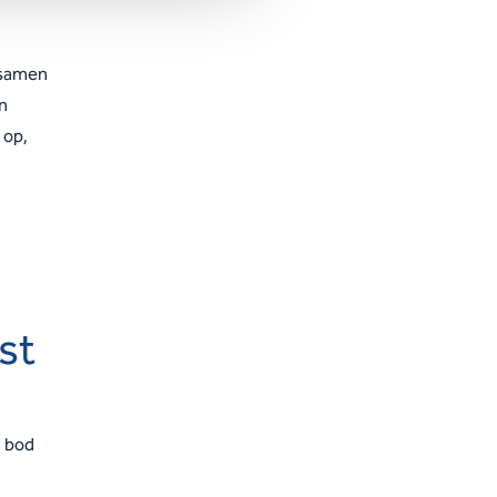
 samen
en
 op,
st
 bod