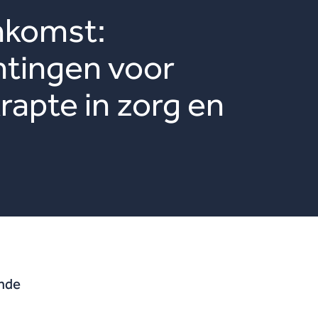
nkomst:
htingen voor
apte in zorg en
ende