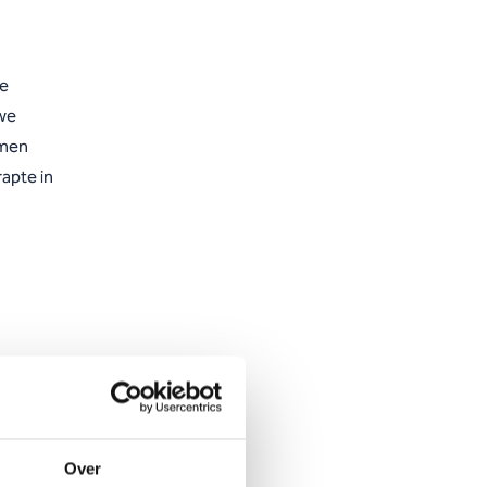
de
 we
amen
apte in
telde
sprek
Over