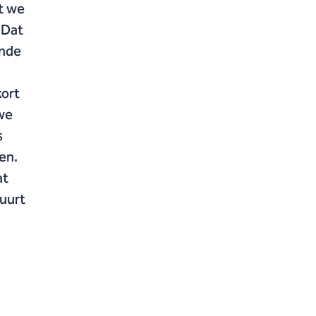
t we
 Dat
ende
kort
 we
s
en.
at
huurt