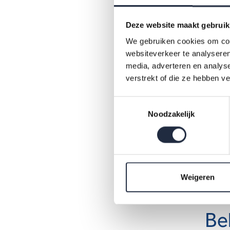
Reg
Deze website maakt gebruik
We gebruiken cookies om cont
Bregj
websiteverkeer te analyseren
region
media, adverteren en analys
bereid
verstrekt of die ze hebben v
stellen
Toestemmingsselectie
Noodzakelijk
Loka
Onno H
werkvl
Weigeren
oploss
Be