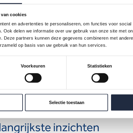
ionaal
– Samen ZoeterMeer Gezond
 van cookies
ent en advertenties te personaliseren, om functies voor social
e Thomassen
van
Samen ZoeterMeer Gezond
nam ons mee in wa
. Ook delen we informatie over uw gebruik van onze site met on
ale samenwerking vraagt: vertrouwen, transparantie en soms de
e. Deze partners kunnen deze gegevens combineren met andere i
heid om het gezamenlijke belang boven het eigen organisatiebel
erzameld op basis van uw gebruik van hun services.
.
Voorkeuren
Statistieken
al
– Create4Care – Erasmus MC
elder
van
Create4Care
liet zien hoeveel innovatiekracht er op d
oer ontstaat wanneer zorgprofessionals ruimte krijgen om zelf
Selectie toestaan
ingen te ontwikkelen.
langrijkste inzichten