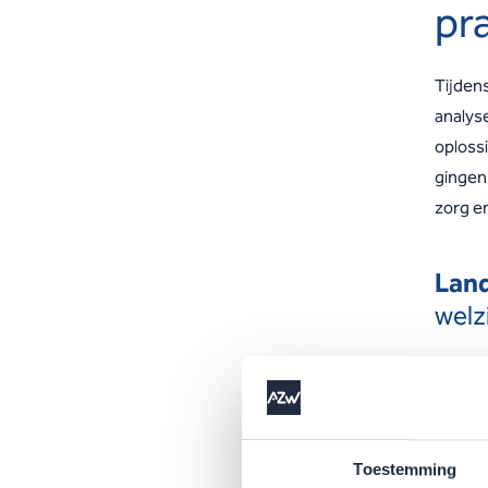
pr
Tijden
analys
oploss
gingen
zorg en
Land
welz
Anouk 
over h
ongewe
met me
Toestemming