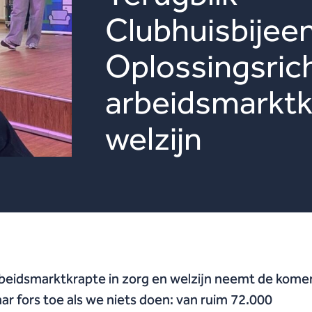
Clubhuisbijee
Oplossingsric
arbeidsmarktkr
welzijn
beidsmarktkrapte in zorg en welzijn neemt de kom
jaar fors toe als we niets doen: van ruim 72.000