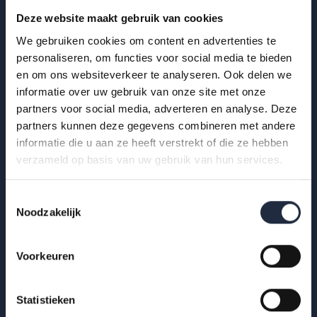
Deze website maakt gebruik van cookies
We gebruiken cookies om content en advertenties te
personaliseren, om functies voor social media te bieden
en om ons websiteverkeer te analyseren. Ook delen we
informatie over uw gebruik van onze site met onze
29 okt 2025
partners voor social media, adverteren en analyse. Deze
Infographic: zzp’ers in de
partners kunnen deze gegevens combineren met andere
gehandicaptenzorg
informatie die u aan ze heeft verstrekt of die ze hebben
verzameld op basis van uw gebruik van hun services.
Hoe ervaren zzp’ers het werken in de gehandicaptenzorg?
Bekijk de infographic met kerncijfers 2025.
Toestemmingsselectie
Noodzakelijk
Lees meer
Voorkeuren
Statistieken