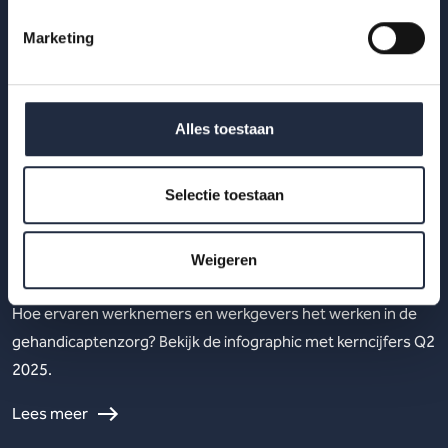
Marketing
Alles toestaan
Selectie toestaan
29 okt 2025
Werknemers- en werkgeversenquête 2e
Weigeren
kwartaal 2025 – Gehandicaptenzorg
Hoe ervaren werknemers en werkgevers het werken in de
gehandicaptenzorg? Bekijk de infographic met kerncijfers Q2
2025.
Lees meer