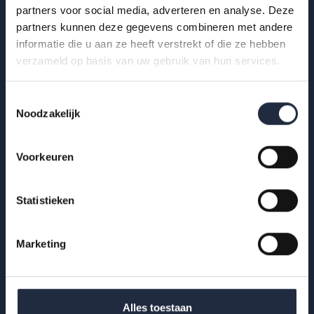
partners voor social media, adverteren en analyse. Deze
Lees meer
partners kunnen deze gegevens combineren met andere
informatie die u aan ze heeft verstrekt of die ze hebben
verzameld op basis van uw gebruik van hun services.
Toestemmingsselectie
Noodzakelijk
Voorkeuren
Statistieken
Marketing
29 okt 2025
Werknemers- en werkgeversenquête 2e
kwartaal 2025 – Gehandicaptenzorg
Alles toestaan