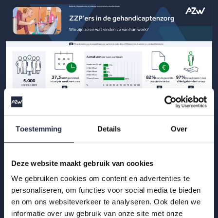
Toestemming
Details
Over
29 okt 2025
Deze website maakt gebruik van cookies
Infographic: zzp’ers in de
We gebruiken cookies om content en advertenties te
gehandicaptenzorg
personaliseren, om functies voor social media te bieden
Hoe ervaren zzp’ers het werken in de gehandicaptenzorg?
en om ons websiteverkeer te analyseren. Ook delen we
informatie over uw gebruik van onze site met onze
Bekijk de infographic met kerncijfers 2025.