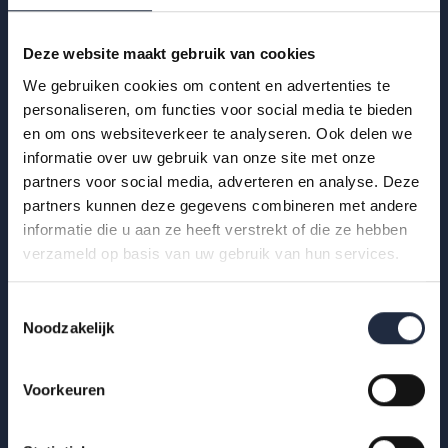
Deze website maakt gebruik van cookies
We gebruiken cookies om content en advertenties te
personaliseren, om functies voor social media te bieden
en om ons websiteverkeer te analyseren. Ook delen we
informatie over uw gebruik van onze site met onze
partners voor social media, adverteren en analyse. Deze
29 okt 2025
partners kunnen deze gegevens combineren met andere
Infographic: zzp’ers in de
informatie die u aan ze heeft verstrekt of die ze hebben
gehandicaptenzorg
verzameld op basis van uw gebruik van hun services.
Hoe ervaren zzp’ers het werken in de gehandicaptenzorg?
Toestemmingsselectie
Bekijk de infographic met kerncijfers 2025.
Noodzakelijk
Lees meer
Voorkeuren