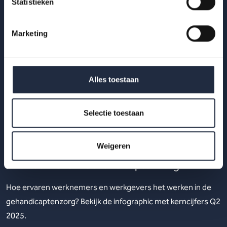
Statistieken
Marketing
Alles toestaan
Selectie toestaan
29 okt 2025
Weigeren
Werknemers- en werkgeversenquête 2e
kwartaal 2025 – Gehandicaptenzorg
Hoe ervaren werknemers en werkgevers het werken in de
gehandicaptenzorg? Bekijk de infographic met kerncijfers Q2
2025.