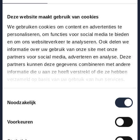
Deze website maakt gebruik van cookies
We gebruiken cookies om content en advertenties te
personaliseren, om functies voor social media te bieden
en om ons websiteverkeer te analyseren. Ook delen we
informatie over uw gebruik van onze site met onze
partners voor social media, adverteren en analyse. Deze
29 okt 2025
partners kunnen deze gegevens combineren met andere
Infographic: zzp’ers in de
informatie die u aan ze heeft verstrekt of die ze hebben
gehandicaptenzorg
verzameld op basis van uw gebruik van hun services.
Hoe ervaren zzp’ers het werken in de gehandicaptenzorg?
Toestemmingsselectie
Bekijk de infographic met kerncijfers 2025.
Noodzakelijk
Lees meer
Voorkeuren