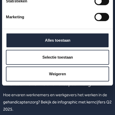
Statistieken
Marketing
Alles toestaan
Selectie toestaan
29 okt 2025
Weigeren
Werknemers- en werkgeversenquête 2e
kwartaal 2025 – Gehandicaptenzorg
Hoe ervaren werknemers en werkgevers het werken in de
gehandicaptenzorg? Bekijk de infographic met kerncijfers Q2
2025.