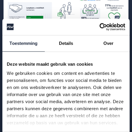
28 okt 2025
Toestemming
Details
Over
Werknemers- en werkgeversenquête 2e
kwartaal 2025 – Zorg en welzijn (inclusief
kinderopvang)
Deze website maakt gebruik van cookies
We gebruiken cookies om content en advertenties te
Hoe ervaren werknemers en werkgevers het werken in de
personaliseren, om functies voor social media te bieden
zorg en welzijn? Bekijk de infographic met kerncijfers Q2
en om ons websiteverkeer te analyseren. Ook delen we
2025 voor de sector zorg en welzijn (i...
informatie over uw gebruik van onze site met onze
partners voor social media, adverteren en analyse. Deze
Lees meer
partners kunnen deze gegevens combineren met andere
informatie die u aan ze heeft verstrekt of die ze hebben
verzameld op basis van uw gebruik van hun services.