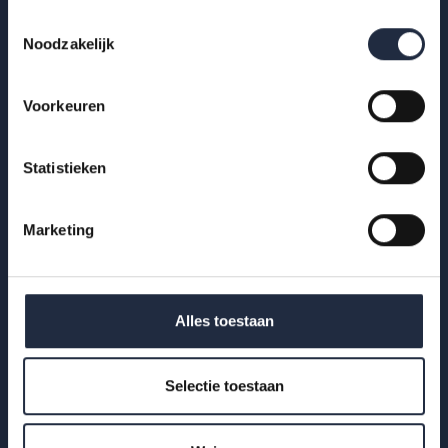
Toestemmingsselectie
Noodzakelijk
Voorkeuren
Statistieken
Marketing
21 okt 2025
Infographic: verzuim en
Alles toestaan
arbeidsomstandigheden in zorg en welzijn
(inclusief kinderopvang)
Selectie toestaan
Hoe ontwikkelen verzuim en arbeidsomstandigheden zich in
zorg en welzijn? Bekijk de infographic met kerncijfers 2025.