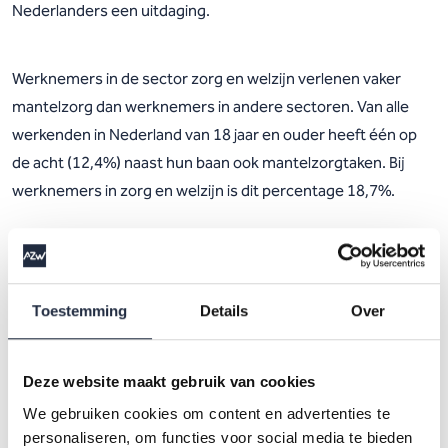
Nederlanders een uitdaging.
Werknemers in de sector zorg en welzijn verlenen vaker
mantelzorg dan werknemers in andere sectoren. Van alle
werkenden in Nederland van 18 jaar en ouder heeft één op
de acht (12,4%) naast hun baan ook mantelzorgtaken. Bij
werknemers in zorg en welzijn is dit percentage 18,7%.
Figuur 4. Percentage medewerkers dat naast hun eigen
werkzaamheden ook mantelzorger is: werkend Nederland
Toestemming
Details
Over
vergeleken met de sector zorg en welzijn
Het aandeel werknemers dat naast hun baan ook
Deze website maakt gebruik van cookies
mantelzorger is, verschilt sterk per branche. Zo ligt dit
We gebruiken cookies om content en advertenties te
percentage het hoogst in de VVT (24,5%) en het laagst in de
personaliseren, om functies voor social media te bieden