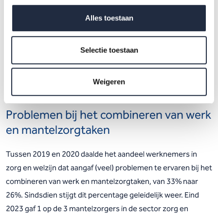
gemiddeld ook meer tijd aan mantelzorg (8,2 uur per week)
Alles toestaan
dan werknemers die meer werken (7,5 uur per week).
Selectie toestaan
Figuur 6. Aandeel mantelzorgers en gemiddeld aantal
verleende uren mantelzorg tussen medewerkers die meer
of minder dan 24 uur werken
Weigeren
Problemen bij het combineren van werk
en mantelzorgtaken
Tussen 2019 en 2020 daalde het aandeel werknemers in
zorg en welzijn dat aangaf (veel) problemen te ervaren bij het
combineren van werk en mantelzorgtaken, van 33% naar
26%. Sindsdien stijgt dit percentage geleidelijk weer. Eind
2023 gaf 1 op de 3 mantelzorgers in de sector zorg en