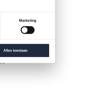
t
Marketing
en
e,
Alles toestaan
at