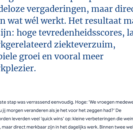
deloze vergaderingen, maar dire
n wat wél werkt. Het resultaat 
zijn: hoge tevredenheidsscores, l
kgerelateerd ziekteverzuim,
biele groei en vooral meer
kplezier.
ste stap was verrassend eenvoudig. Hoge: ‘We vroegen medewe
u jij morgen veranderen als je het voor het zeggen had?’ De
den leverden veel ‘quick wins’ op: kleine verbeteringen die weini
, maar direct merkbaar zijn in het dagelijks werk. Binnen twee w