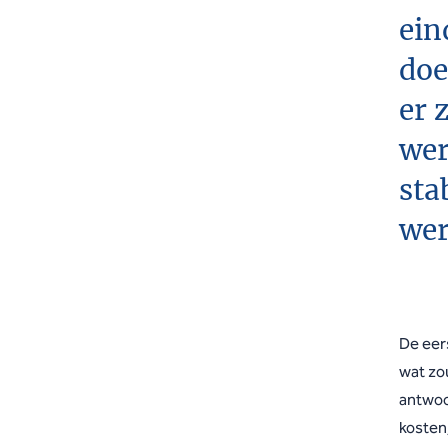
ein
doe
er 
wer
sta
wer
De eer
wat zo
antwoor
kosten