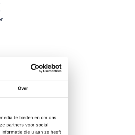
s
e
or
or de
 niet
rom ging
Over
eren
 media te bieden en om ons
ze partners voor social
ve
nformatie die u aan ze heeft