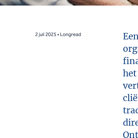
Een
2 juli 2025 • Longread
org
fin
het
ver
cli
tra
dir
Ont