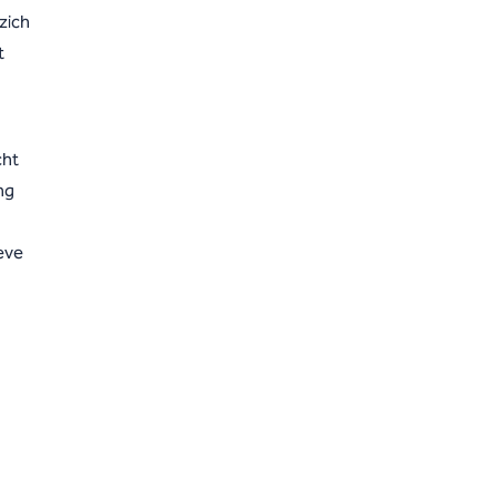
zich
t
cht
ng
eve