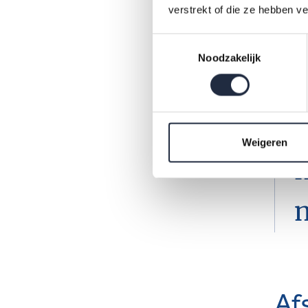
verstrekt of die ze hebben v
project
ineens
Toestemmingsselectie
Noodzakelijk
V
o
Weigeren
m
Af