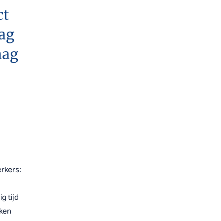
ct
mag
aag
rkers:
g tijd
eken