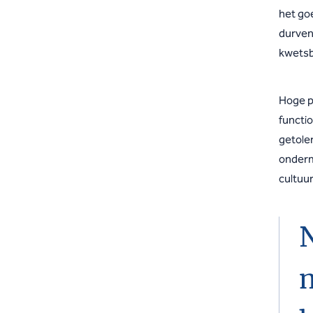
het goe
durven 
kwetsb
Hoge pa
functi
getole
ondermi
cultuur
m