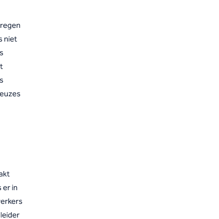
kregen
s niet
ls
t
ms
keuzes
akt
er in
werkers
leider