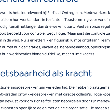
uwen is het sleutelwoord bij Radicaal Ontregelen. Medewerkers 
heid om hun werk anders in te richten. Toestemming voor verlof i
dig, tenzij het langer dan drie weken duurt. ‘Veel van onze rege
oit bedoeld voor controle,’ zegt Hoge. ‘Maar juist die controle za
in de weg. Nu is er letterlijk en figuurlijk ruimte ontstaan.’ Tea
n nu zelf hun declaraties, vakanties, behandelaanbod, opleidings
s hun werklocaties binnen duidelijke, maar ruime kaders.
etsbaarheid als kracht
ctioneringsgesprekken zijn verleden tijd. Die hebben plaatsgema
60-graden ontwikkelgesprekken met directe collega’s. Hoge koos 
gin bewust voor om zichzelf te laten beoordelen door zijn mede
itkomsten openlijk te delen met de hele organisatie. ‘Je moet als 