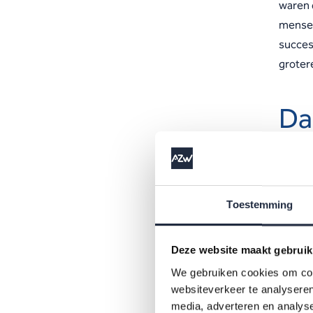
waren 
mensen 
succes
groter
Dag
Waar ve
omgeke
werken 
Toestemming
de eers
zoals 
Deze website maakt gebruik
We gebruiken cookies om cont
Die pra
websiteverkeer te analyseren
project
media, adverteren en analys