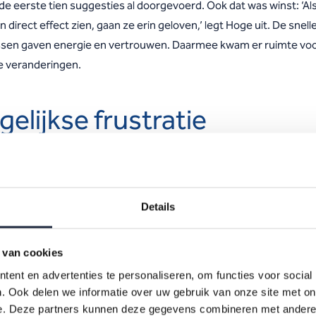
de eerste tien suggesties al doorgevoerd. Ook dat was winst: ‘Al
direct effect zien, gaan ze erin geloven,’ legt Hoge uit. De snell
sen gaven energie en vertrouwen. Daarmee kwam er ruimte vo
e veranderingen.
elijkse frustratie
el organisaties beginnen met een visie op papier, koos Centiv vo
erde route. ‘Je kunt wel strategieën bedenken, maar als laptops
of collega’s elkaar niet kunnen bereiken, gebeurt er niets.’ Daa
Details
te aandacht naar praktische zaken die dagelijks frustratie oplev
IT en communicatie.
 van cookies
ent en advertenties te personaliseren, om functies voor social
ktische blik leidde ook tot een scherpe evaluatie van bestaande
. Ook delen we informatie over uw gebruik van onze site met on
en. Wat draagt bij aan het werkplezier en goede zorg? Ineffectie
e. Deze partners kunnen deze gegevens combineren met andere i