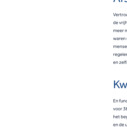
Vertro
de vrij
meer no
waren o
mensen 
regele
en zelf
Kw
En fun
voor 3
het be
en de u