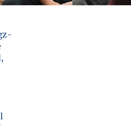
gz-
e
,
l
f