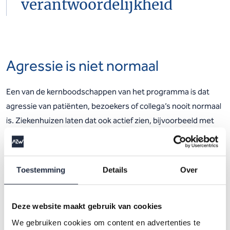
verantwoordelijkheid
Agressie is niet normaal
Een van de kernboodschappen van het programma is dat
agressie van patiënten, bezoekers of collega’s nooit normaal
is. Ziekenhuizen laten dat ook actief zien, bijvoorbeeld met
duidelijke huisregels aan de muur of door een helder
sanctiebeleid. ‘Agressie en grensoverschrijdend gedrag mag
nooit getolereerd worden. Sta achter je medewerkers,’
Toestemming
Details
Over
benadrukt Linda van der Marel. ‘Zorg dat ze weten dat je ze
serieus neemt.’
Deze website maakt gebruik van cookies
We gebruiken cookies om content en advertenties te
Wat maakt sociale veiligheid