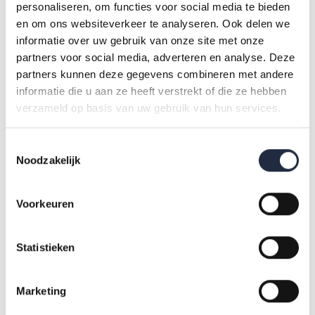
personaliseren, om functies voor social media te bieden
duurzaam?
en om ons websiteverkeer te analyseren. Ook delen we
informatie over uw gebruik van onze site met onze
partners voor social media, adverteren en analyse. Deze
Een belangrijke les is dat sociale veiligheid niet geborgd is
partners kunnen deze gegevens combineren met andere
met alleen een training of poster. Het vraagt om inbedding in
informatie die u aan ze heeft verstrekt of die ze hebben
beleid, continue verbeteringen, aandacht op meerdere
verzameld op basis van uw gebruik van hun services.
niveaus én blijvende reflectie. ‘Je moet het opnemen in je
strategie en een team verantwoordelijk maken op het
Toestemmingsselectie
thema. Alleen dan krijgt het de aandacht die het verdient,’
Noodzakelijk
aldus Van der Marel. Daarom biedt Veiligezorg ondersteuning
aan organisaties middels handreikingen en
Voorkeuren
netwerkbijeenkomsten. De handreikingen blijven gratis
beschikbaar, ook na afloop van subsidies.
Statistieken
Vernieuwing en brede campagne
Marketing