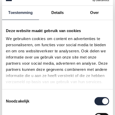
Prognoses
die inzicht geven in de verwachte tekorten
aan personeel voor de komende tien jaar.
Toestemming
Details
Over
De AZW Dashboards van AZW StatLine
die per branche
en voor de sector inzicht geven in ontwikkelingen op de
arbeidsmarkt in cijfers en figuren.
Deze website maakt gebruik van cookies
We gebruiken cookies om content en advertenties te
personaliseren, om functies voor social media te bieden
AZW Datawarehouse
en om ons websiteverkeer te analyseren. Ook delen we
informatie over uw gebruik van onze site met onze
Het
AZW Datawarehouse
is de bron van alle data over de
partners voor social media, adverteren en analyse. Deze
arbeidsmarkt. Alle data worden door het CBS ontsloten via
partners kunnen deze gegevens combineren met andere
informatie die u aan ze heeft verstrekt of die ze hebben
AZW StatLine
. Deze speciale website geeft toegang tot alle
verzameld op basis van uw gebruik van hun services.
actuele cijfers over de arbeidsmarkt. Alle gegevens van
PFZW over functies in zorg en welzijn zijn per branche te
Toestemmingsselectie
vinden op de
pagina functiedata
.
Noodzakelijk