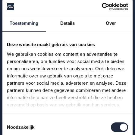
Zzp’ers in zorg en welzijn: wat weten we
echt?
Toestemming
Details
Over
Wat weten we echt over zzp’ers in zorg en welzijn? Deze
AZW-publicatie brengt feiten, cijfers en inzichten samen
achter het debat over zzp-inzet in de...
Deze website maakt gebruik van cookies
We gebruiken cookies om content en advertenties te
Lees meer
personaliseren, om functies voor social media te bieden
en om ons websiteverkeer te analyseren. Ook delen we
informatie over uw gebruik van onze site met onze
partners voor social media, adverteren en analyse. Deze
partners kunnen deze gegevens combineren met andere
informatie die u aan ze heeft verstrekt of die ze hebben
verzameld op basis van uw gebruik van hun services.
Toestemmingsselectie
Noodzakelijk