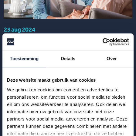
23 aug 2024
AZW-kwartaalupdate Q1 2024: Sector zorg
en welzijn opnieuw gegroeid, met 26.000
extra zorgmedewerkers
Toestemming
Details
Over
In het eerste kwartaal van 2024 zijn er opnieuw meer
mensen in de sector zorg en welzijn komen werken. Dat blijkt
Deze website maakt gebruik van cookies
uit nieuwe cijfers van het CBS.
We gebruiken cookies om content en advertenties te
personaliseren, om functies voor social media te bieden
Lees meer
en om ons websiteverkeer te analyseren. Ook delen we
informatie over uw gebruik van onze site met onze
partners voor social media, adverteren en analyse. Deze
partners kunnen deze gegevens combineren met andere
informatie die u aan ze heeft verstrekt of die ze hebben