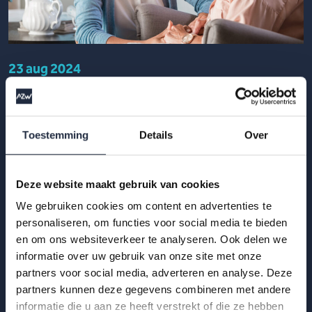
23 aug 2024
AZW-kwartaalupdate Q1 2024: Sector zorg
en welzijn opnieuw gegroeid, met 26.000
extra zorgmedewerkers
Toestemming
Details
Over
In het eerste kwartaal van 2024 zijn er opnieuw meer
mensen in de sector zorg en welzijn komen werken. Dat blijkt
Deze website maakt gebruik van cookies
uit nieuwe cijfers van het CBS.
We gebruiken cookies om content en advertenties te
personaliseren, om functies voor social media te bieden
Lees meer
en om ons websiteverkeer te analyseren. Ook delen we
informatie over uw gebruik van onze site met onze
partners voor social media, adverteren en analyse. Deze
partners kunnen deze gegevens combineren met andere
informatie die u aan ze heeft verstrekt of die ze hebben