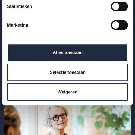
Statistieken
Marketing
19 mei 2026
Infographic: Werknemers- en
werkgeversenquête 4e kwartaal 2025 –
Alles toestaan
Jeugdzorg
Lees meer
Selectie toestaan
Weigeren