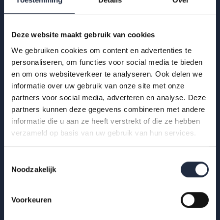
Zzp’ers in zorg en welzijn: wat weten we
echt?
Deze website maakt gebruik van cookies
Wat weten we echt over zzp’ers in zorg en welzijn? Deze
We gebruiken cookies om content en advertenties te
AZW-publicatie brengt feiten, cijfers en inzichten samen
personaliseren, om functies voor social media te bieden
achter het debat over zzp-inzet in de...
en om ons websiteverkeer te analyseren. Ook delen we
informatie over uw gebruik van onze site met onze
Lees meer
partners voor social media, adverteren en analyse. Deze
partners kunnen deze gegevens combineren met andere
informatie die u aan ze heeft verstrekt of die ze hebben
verzameld op basis van uw gebruik van hun services.
Toestemmingsselectie
Noodzakelijk
Voorkeuren