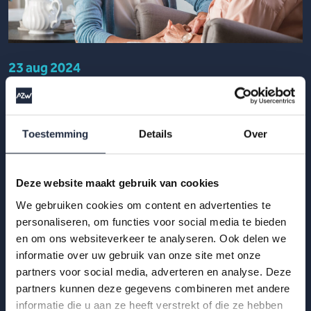
23 aug 2024
AZW-kwartaalupdate Q1 2024: Sector zorg
en welzijn opnieuw gegroeid, met 26.000
extra zorgmedewerkers
Toestemming
Details
Over
In het eerste kwartaal van 2024 zijn er opnieuw meer
mensen in de sector zorg en welzijn komen werken. Dat blijkt
Deze website maakt gebruik van cookies
uit nieuwe cijfers van het CBS.
We gebruiken cookies om content en advertenties te
personaliseren, om functies voor social media te bieden
Lees meer
en om ons websiteverkeer te analyseren. Ook delen we
informatie over uw gebruik van onze site met onze
partners voor social media, adverteren en analyse. Deze
partners kunnen deze gegevens combineren met andere
informatie die u aan ze heeft verstrekt of die ze hebben