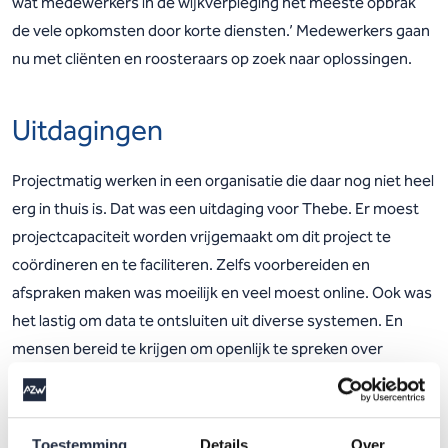
wat medewerkers in de wijkverpleging het meeste opbrak
de vele opkomsten door korte diensten.’ Medewerkers gaan
nu met cliënten en roosteraars op zoek naar oplossingen.
Uitdagingen
Projectmatig werken in een organisatie die daar nog niet heel
erg in thuis is. Dat was een uitdaging voor Thebe. Er moest
projectcapaciteit worden vrijgemaakt om dit project te
coördineren en te faciliteren. Zelfs voorbereiden en
afspraken maken was moeilijk en veel moest online. Ook was
het lastig om data te ontsluiten uit diverse systemen. En
mensen bereid te krijgen om openlijk te spreken over
privéomstandigheden die alleen bij het begin van een
dienstverband worden besproken. Het project vraagt tijd,
toewijding en bestuurskracht.
Toestemming
Details
Over