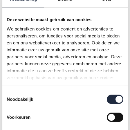
Resultaten
Deze website maakt gebruik van cookies
We gebruiken cookies om content en advertenties te
Thebe is ‘zorg’ op een andere manier gaan benaderen,
personaliseren, om functies voor social media te bieden
waardoor zorgbehoefte en organisatie van werk beter op
en om ons websiteverkeer te analyseren. Ook delen we
elkaar afgestemd worden: Wat is de bedoeling? Dat is nu de
informatie over uw gebruik van onze site met onze
centrale vraag. Teams zijn beter in staat om te zien wat er
partners voor social media, adverteren en analyse. Deze
nodig is en wie dat kan aanbieden. In 2024 is Thebe in de wijk
partners kunnen deze gegevens combineren met andere
informatie die u aan ze heeft verstrekt of die ze hebben
begonnen met vergoeding per patiënt. Dat geeft nu al lucht.
verzameld op basis van uw gebruik van hun services.
Teams zijn echt beter in staat om tekorten op te vangen, niet
alleen door zzp’ers in te schakelen, maar ook met
Toestemmingsselectie
medewerkers in loondienst. Dat is het belangrijkste
Noodzakelijk
resultaat.
Voorkeuren
Ambitie en tijd