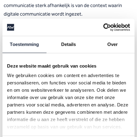
communicatie sterk afhankelijk is van de context waarin
digitale communicatie wordt ingezet.
Figuur 3. Profiel digitale communicatie
Toestemming
Details
Over
Deze website maakt gebruik van cookies
We gebruiken cookies om content en advertenties te
Conclusie
personaliseren, om functies voor social media te bieden
en om ons websiteverkeer te analyseren. Ook delen we
Samenvattend laat de gehandicaptenzorg een gematigd
informatie over uw gebruik van onze site met onze
positief beeld zien van technologiegebruik. Zowel het
partners voor social media, adverteren en analyse. Deze
partners kunnen deze gegevens combineren met andere
ECD/EPD als digitale communicatie worden breed gezien als
informatie die u aan ze heeft verstrekt of die ze hebben
ondersteunend voor het primaire proces en de kwaliteit van
verzameld op basis van uw gebruik van hun services.
zorg en ondersteuning. Digitale communicatie onderscheidt