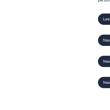
person
Lee
Naa
Naa
Naa