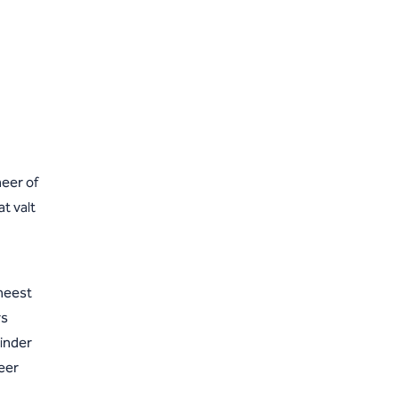
eer of
t valt
meest
rs
minder
eer