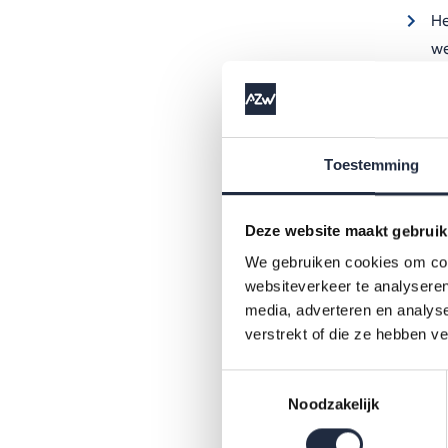
He
we
we
13
Bi
va
Toestemming
ur
25
Deze website maakt gebruik
Bi
We gebruiken cookies om cont
we
websiteverkeer te analyseren
le
media, adverteren en analys
verstrekt of die ze hebben v
Erv
Toestemmingsselectie
Noodzakelijk
Volgen