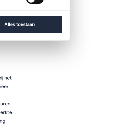
nt HPP
osters
Alles toestaan
ij het
meer
 uren
werkte
ang