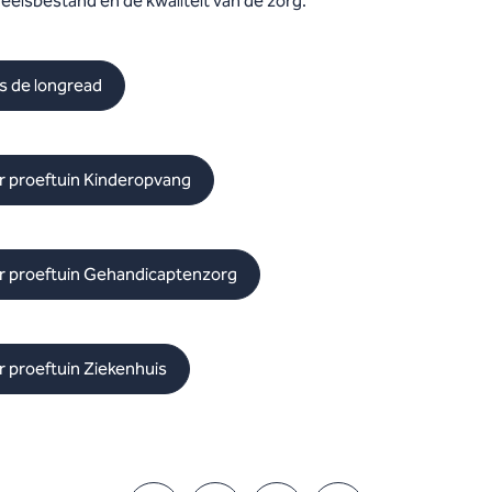
eelsbestand en de kwaliteit van de zorg.
s de longread
r proeftuin Kinderopvang
r proeftuin Gehandicaptenzorg
r proeftuin Ziekenhuis