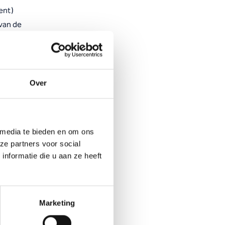
ent)
 van de
jn, en
duur
 meer
Over
ger dan
uder.
 media te bieden en om ons
ze partners voor social
nformatie die u aan ze heeft
Marketing