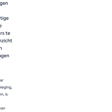
ngen
tige
e
rs te
nzicht
n
ragen
ar
leging,
n, is
van