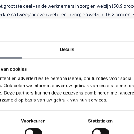
t grootste deel van de werknemers in zorg en welzijn (50,9 proc
rkte na twee jaar evenveel uren in zorg en welzijn. 16,2 procent
rknemers is na twee jaar meer uren gaan werken in zorg en welzi
,8 procent is juist minder uren gaan werken.
j een kortere arbeidsduur (minder dan 20 uur) en bij een arbeids
n 20 tot 32 uur is leeftijd relevant: het aandeel werknemers dat
Details
en is gaan werken is groter bij de jongste groep werknemers jon
 jaar en kleiner bij de oudste groep werknemers van 55 jaar en o
 van cookies
j een arbeidsduur van 32 uur of meer is het patroon anders: veel
ent en advertenties te personaliseren, om functies voor social
rknemers zijn minder uren gaan werken, en dat geldt voor alle
. Ook delen we informatie over uw gebruik van onze site met on
eftijdsklassen.
e. Deze partners kunnen deze gegevens combineren met andere i
erzameld op basis van uw gebruik van hun services.
aringen uit de praktijk
Voorkeuren
Statistieken
s Potentieel Pakken (HPP) kan optimale inzet van talent binnen