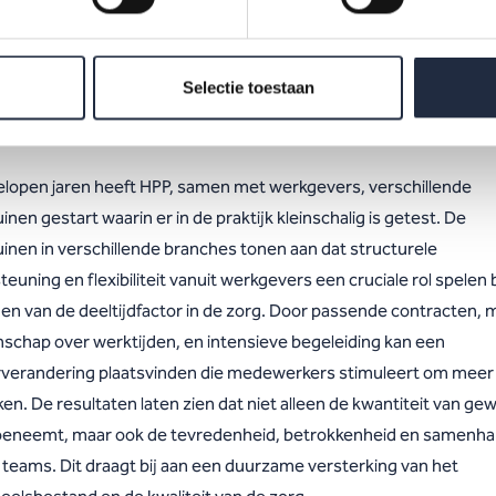
saties bijdragen aan het oplossen van personeelstekorten. Een
rijk deel van de oplossing ligt bij werkgevers. Daarom ondersteu
saties bij het aanbieden van passende contracten en gezonde ro
Selectie toestaan
n medewerkers.
elopen jaren heeft HPP, samen met werkgevers, verschillende
inen gestart waarin er in de praktijk kleinschalig is getest. De
uinen in verschillende branches tonen aan dat structurele
euning en flexibiliteit vanuit werkgevers een cruciale rol spelen b
en van de deeltijdfactor in de zorg. Door passende contracten, 
schap over werktijden, en intensieve begeleiding kan een
rverandering plaatsvinden die medewerkers stimuleert om meer
en. De resultaten laten zien dat niet alleen de kwantiteit van ge
oeneemt, maar ook de tevredenheid, betrokkenheid en samenh
 teams. Dit draagt bij aan een duurzame versterking van het