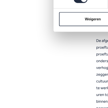
organi
belang
organi
Weigeren
aan hu
De afg
proeftu
proeft
onderst
verhog
zeggen
cultuu
te werk
uren t
binnen