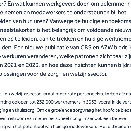
r? En wat kunnen werkgevers doen om belemmeri
e nemen en medewerkers te ondersteunen bij het
eiden van hun uren? Vanwege de huidige en toekoms
neelstekorten is het belangrijk om voldoende nieuw
n op te leiden, aan te trekken en huidige werkneme
den. Een nieuwe publicatie van CBS en AZW biedt i
e werkuren veranderen, welke patronen zichtbaar zij
n 2021 en 2023, en hoe deze inzichten kunnen bijd
plossingen voor de zorg- en welzijnssector.
g- en welzijnssector kampt met grote personeelstekorten die na
hting oplopen tot 232.000 werknemers in 2033, vooral in de verp
ging en thuiszorg. Om de groeiende zorgvraag het hoofd te biede
lleen instroom van nieuw personeel nodig, maar ook een betere
ing van het potentieel van huidige medewerkers. Het uitbreiden 