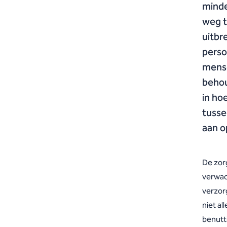
minde
weg t
uitbr
perso
mense
behou
in ho
tusse
aan o
De zor
verwac
verzor
niet a
benutt