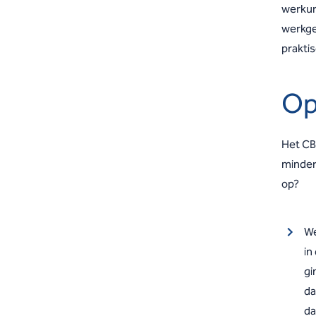
werkure
werkge
prakti
Op
Het CB
minder
op?
We
in
gi
da
da