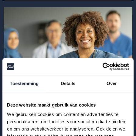
Toestemming
Details
Over
02 jun 2026
Deze website maakt gebruik van cookies
Zzp’ers in zorg en welzijn: wat weten we
We gebruiken cookies om content en advertenties te
echt?
personaliseren, om functies voor social media te bieden
en om ons websiteverkeer te analyseren. Ook delen we
Wat weten we echt over zzp’ers in zorg en welzijn? Deze