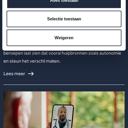
Alles toestaan
Werkdruk is niet het hele verhaal: Verschillen
in werkbeleving hangen vooral samen met
Selectie toestaan
hulpbronnen zoals autonomie, invloed en
steun
Weigeren
Werkdruk verklaart werkbeleving maar deels. Analyse van 23
beroepen laat zien dat vooral hulpbronnen zoals autonomie
en steun het verschil maken.
Lees meer