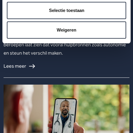
in werkbeleving hangen vooral samen met
Selectie toestaan
hulpbronnen zoals autonomie, invloed en
steun
Weigeren
Werkdruk verklaart werkbeleving maar deels. Analyse van 23
beroepen laat zien dat vooral hulpbronnen zoals autonomie
en steun het verschil maken.
Lees meer