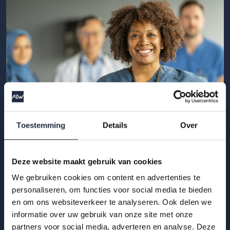
Toestemming
Details
Over
02 jun 2026
Deze website maakt gebruik van cookies
Zzp’ers in zorg en welzijn: wat weten we
We gebruiken cookies om content en advertenties te
echt?
personaliseren, om functies voor social media te bieden
en om ons websiteverkeer te analyseren. Ook delen we
Wat weten we echt over zzp’ers in zorg en welzijn? Deze
informatie over uw gebruik van onze site met onze
AZW-publicatie brengt feiten, cijfers en inzichten samen
partners voor social media, adverteren en analyse. Deze