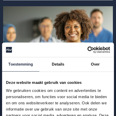
Toestemming
Details
Over
Deze website maakt gebruik van cookies
02 jun 2026
We gebruiken cookies om content en advertenties te
Zzp’ers in zorg en welzijn: wat weten we
personaliseren, om functies voor social media te bieden
echt?
en om ons websiteverkeer te analyseren. Ook delen we
informatie over uw gebruik van onze site met onze
Wat weten we echt over zzp’ers in zorg en welzijn? Deze
partners voor social media, adverteren en analyse. Deze