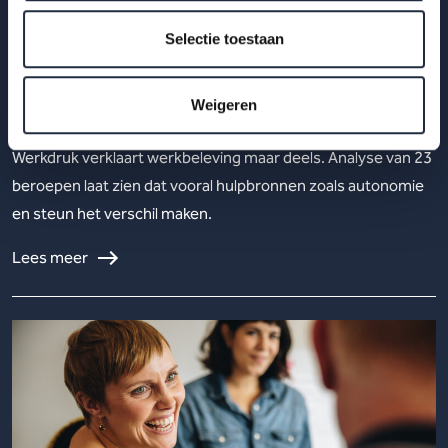
Werkdruk is niet het hele verhaal: Verschillen
Selectie toestaan
in werkbeleving hangen vooral samen met
hulpbronnen zoals autonomie, invloed en
Weigeren
steun
Werkdruk verklaart werkbeleving maar deels. Analyse van 23
beroepen laat zien dat vooral hulpbronnen zoals autonomie
en steun het verschil maken.
Lees meer