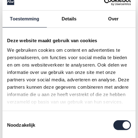
frustreren. Goede communicatie is cruciaal: interventies
moeten herkenbaar zijn en aansluiten bij wat er leeft. En
Toestemming
Details
Over
maatwerk is onmisbaar: generieke oplossingen missen vaak
de aansluiting bij de praktijk. De werkvloer weet meestal
precies wat nodig is. Het komt erop aan die kennis te
Deze website maakt gebruik van cookies
benutten.
We gebruiken cookies om content en advertenties te
personaliseren, om functies voor social media te bieden
en om ons websiteverkeer te analyseren. Ook delen we
Overdraagbaarheid en inspiratie
informatie over uw gebruik van onze site met onze
partners voor social media, adverteren en analyse. Deze
Veel van de initiatieven zijn opgezet met het oog op bredere
partners kunnen deze gegevens combineren met andere
toepassing. Tools en scans zijn vrij beschikbaar,
informatie die u aan ze heeft verstrekt of die ze hebben
verzameld op basis van uw gebruik van hun services.
theaterstukken en campagnemiddelen worden gedeeld en
ervaringen worden actief verspreid. De methodieken zijn
Toestemmingsselectie
eenvoudig aan te passen aan andere contexten. Wie wil
Noodzakelijk
starten, hoeft niet opnieuw het wiel uit te vinden. Wat telt, is
dat de interventie past bij de eigen cultuur en mensen.