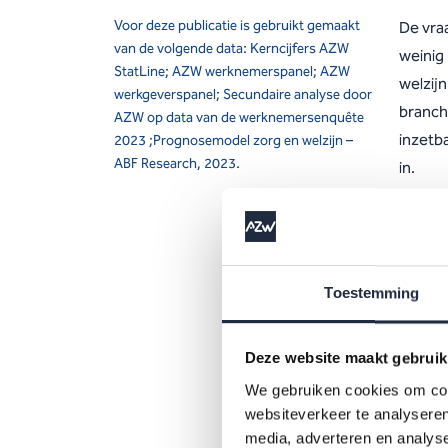
Voor deze publicatie is gebruikt gemaakt
De vraa
van de volgende data: Kerncijfers AZW
weinig 
StatLine; AZW werknemerspanel; AZW
welzij
werkgeverspanel; Secundaire analyse door
branch
AZW op data van de werknemersenquête
inzetba
2023 ;Prognosemodel zorg en welzijn –
ABF Research, 2023.
in.
De nie
inform
Toestemming
Lees
Deze website maakt gebruik
We gebruiken cookies om cont
Ar
websiteverkeer te analyseren
media, adverteren en analys