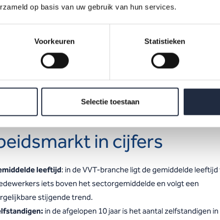
gopslag
erzameld op basis van uw gebruik van hun services.
Voorkeuren
Statistieken
at van de arbeidsmarkt VVT biedt een overzicht van de belangrij
en ontwikkelingen binnen deze branche in het afgelopen jaar. In 
atting belichten we de kernpunten over de werkgelegenheid,
leving, ziekteverzuim en duurzame inzetbaarheid.
Selectie toestaan
beidsmarkt in cijfers
emiddelde
leeftijd
: in de VVT-branche ligt de gemiddelde leeftijd
dewerkers iets boven het sectorgemiddelde en volgt een
rgelijkbare stijgende trend.
lfstandigen:
in de afgelopen 10 jaar is het aantal zelfstandigen in