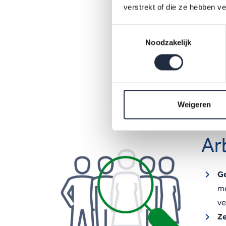
oo
verstrekt of die ze hebben v
Toestemmingsselectie
Noodzakelijk
De Sta
trends 
samenv
werkbe
Weigeren
Ar
G
me
ve
Ze