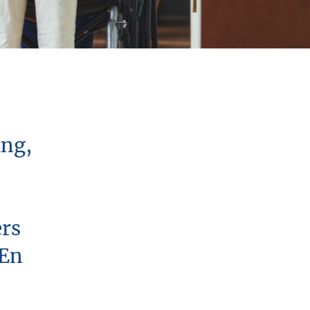
ing,
rs
 En