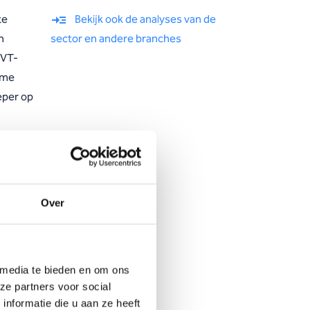
te
Bekijk ook de analyses van de
n
sector en andere branches
VVT-
ame
eper op
ses.
Over
 media te bieden en om ons
ze partners voor social
nformatie die u aan ze heeft