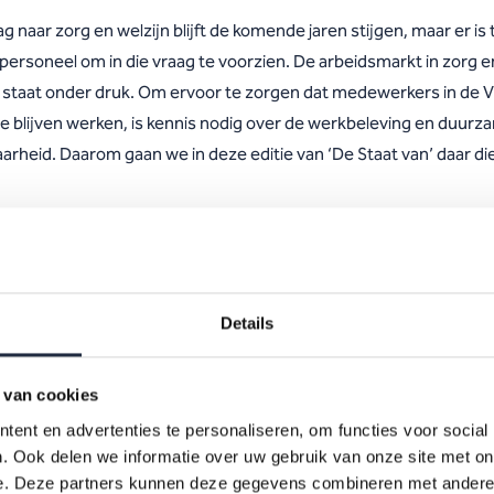
g naar zorg en welzijn blijft de komende jaren stijgen, maar er is 
personeel om in die vraag te voorzien. De arbeidsmarkt in zorg e
n staat onder druk. Om ervoor te zorgen dat medewerkers in de 
e blijven werken, is kennis nodig over de werkbeleving en duurz
arheid. Daarom gaan we in deze editie van ‘De Staat van’ daar di
uwe editie is compacter dan voorgaande jaren. Voor verdiepende
atie verwijzen we naar eerder uitgevoerde onderzoeken en analy
Details
 de pdf-versie van dit artikel
 van cookies
ent en advertenties te personaliseren, om functies voor social
beidsmarkt VVT in één
. Ook delen we informatie over uw gebruik van onze site met on
e. Deze partners kunnen deze gegevens combineren met andere i