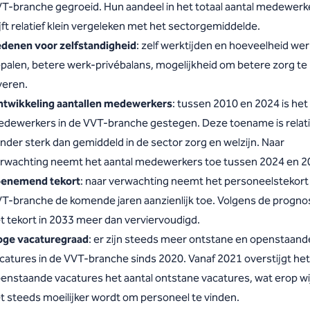
T-branche gegroeid. Hun aandeel in het totaal aantal medewerk
ijft relatief klein vergeleken met het sectorgemiddelde.
denen voor zelfstandigheid
: zelf werktijden en hoeveelheid we
palen, betere werk-privébalans, mogelijkheid om betere zorg te
veren.
twikkeling aantallen medewerkers
: tussen 2010 en 2024 is het
dewerkers in de VVT-branche gestegen. Deze toename is relati
nder sterk dan gemiddeld in de sector zorg en welzijn. Naar
rwachting neemt het aantal medewerkers toe tussen 2024 en 2
enemend tekort
: naar verwachting neemt het personeelstekort 
T-branche de komende jaren aanzienlijk toe. Volgens de prognos
t tekort in 2033 meer dan verviervoudigd.
ge vacaturegraad
: er zijn steeds meer ontstane en openstaand
catures in de VVT-branche sinds 2020. Vanaf 2021 overstijgt het
enstaande vacatures het aantal ontstane vacatures, wat erop wi
t steeds moeilijker wordt om personeel te vinden.