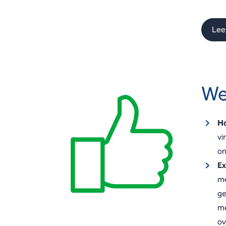
Lee
We
Ho
vi
on
Ex
me
ge
me
ov