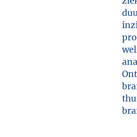
zie
duu
inz
pro
wel
ana
Ont
bra
thu
bra