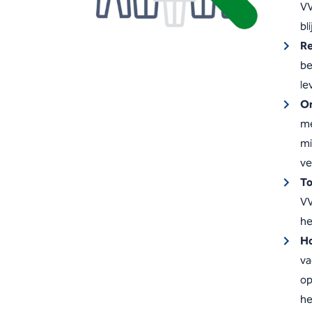
VV
bl
Re
be
le
On
me
mi
ve
To
VV
he
Ho
va
op
he