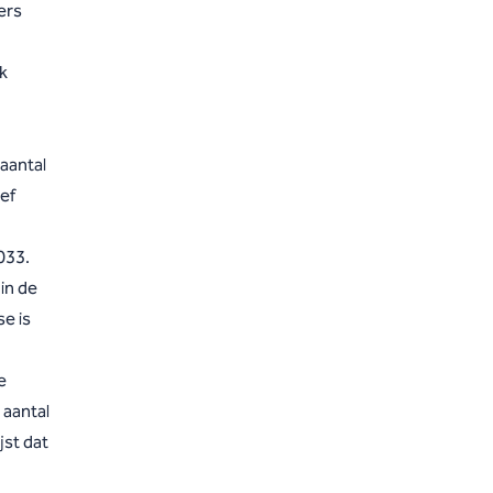
ers
rk
 aantal
ef
033.
in de
e is
e
 aantal
jst dat